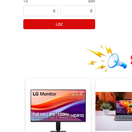
Từ
Đến
LỌC