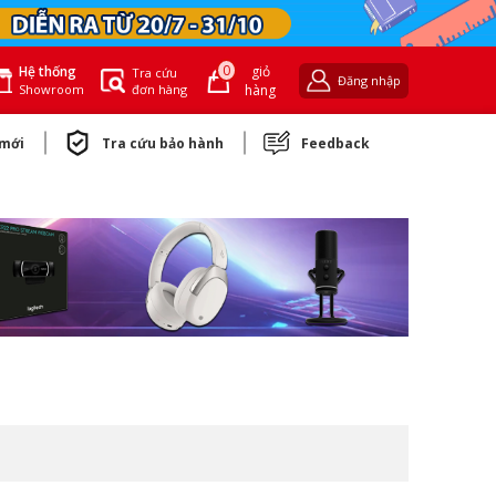
0
giỏ
Hệ thống
Tra cứu
Đăng nhập
đơn hàng
hàng
Showroom
 mới
Tra cứu bảo hành
Feedback