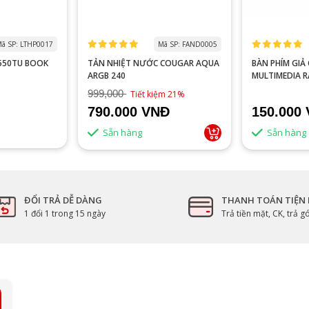
ã SP: LTHP0017
Mã SP: FAND0005
0550TU BOOK
TẢN NHIỆT NƯỚC COUGAR AQUA
BÀN PHÍM GIẢ CƠ VITRA
ARGB 240
MULTIMEDIA 
999,000
Tiết kiệm 21%
790.000 VNĐ
150.000
Sẵn hàng
Sẵn hàng
ĐỔI TRẢ DỄ DÀNG
THANH TOÁN TIỆN 
1 đổi 1 trong 15 ngày
Trả tiền mặt, CK, trả 