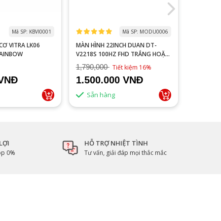
Mã SP: KBVI0001
Mã SP: MODU0006
 LK06
MÀN HÌNH 22INCH DUAN DT-
MACBOOK
RAINBOW
V2218S 100HZ FHD TRẮNG HOẶC
NEW 99%
ĐEN
1,790,000
Tiết kiệm 16%
 VNĐ
1.500.000 VNĐ
Liên 
Sẵn hàng
LỢI
HỖ TRỢ NHIỆT TÌNH
góp 0%
Tư vấn, giải đáp mọi thắc mắc