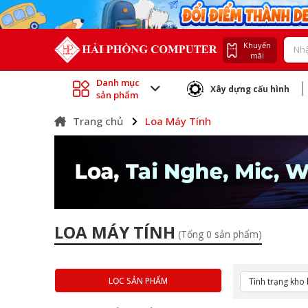
Khuyến
mãi
Danh mục
Xây dựng cấu hình
sản phẩm
Trang chủ
Loa Máy Tính
LOA MÁY TÍNH
(Tổng 0 sản phẩm)
LỌC SẢN PHẨM