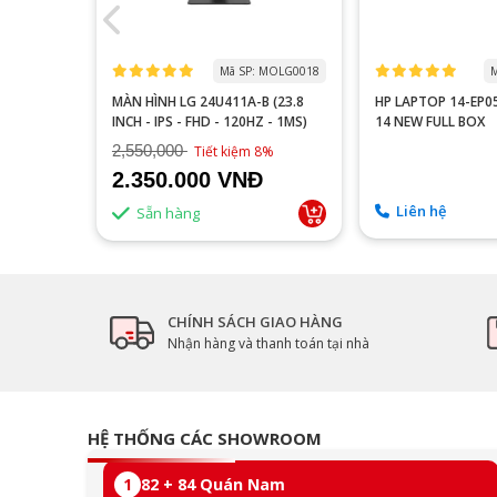
 MOTA0000
Mã SP: MOLG0018
M
 P2510H
MÀN HÌNH LG 24U411A-B (23.8
HP LAPTOP 14-EP
60HZ/FAST
INCH - IPS - FHD - 120HZ - 1MS)
14 NEW FULL BOX
2,550,000
9%
Tiết kiệm 8%
2.350.000 VNĐ
Liên hệ
Sẵn hàng
CHÍNH SÁCH GIAO HÀNG
Nhận hàng và thanh toán tại nhà
HỆ THỐNG CÁC SHOWROOM
1
82 + 84 Quán Nam