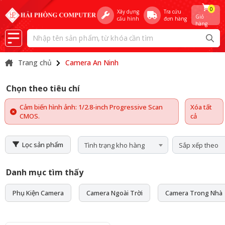
0
Xây dựng
Tra cứu
Giỏ
cấu hình
đơn hàng
hàng
Trang chủ
Camera An Ninh
Chọn theo tiêu chí
Cảm biến hình ảnh: 1/2.8-inch Progressive Scan
Xóa tất
CMOS.
cả
Lọc sản phẩm
Tình trạng kho hàng
Sắp xếp theo
Danh mục tìm thấy
Phụ Kiện Camera
Camera Ngoài Trời
Camera Trong Nhà