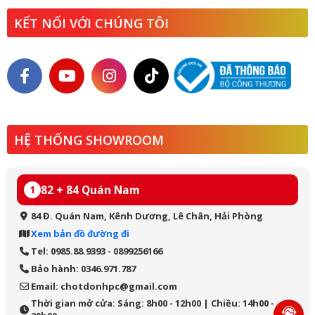
KẾT NỐI VỚI CHÚNG TÔI
HỆ THỐNG SHOWROOM
82 + 84 Quán Nam
1
84 Đ. Quán Nam, Kênh Dương, Lê Chân, Hải Phòng
Xem bản đồ đường đi
Tel: 0985.88.9393 - 0899256166
Bảo hành: 0346.971.787
Email: chotdonhpc@gmail.com
Thời gian mở cửa: Sáng: 8h00 - 12h00 | Chiều: 14h00 -