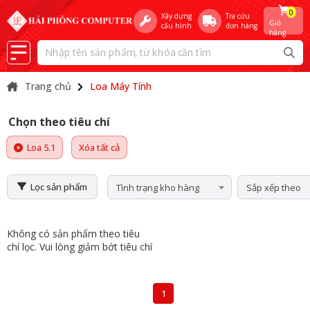
0
Xây dựng
Tra cứu
Giỏ
cấu hình
đơn hàng
hàng
Trang chủ
Loa Máy Tính
Chọn theo tiêu chí
Loa 5.1
Xóa tất cả
Lọc sản phẩm
Tình trạng kho hàng
Sắp xếp theo
Không có sản phẩm theo tiêu
chí lọc. Vui lòng giảm bớt tiêu chí
1