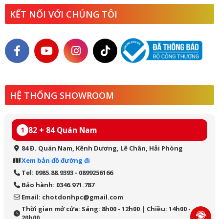
KẾT NỐI VỚI CHÚNG TÔI
HỆ THỐNG SHOWROOM
82 + 84 Quán Nam
1
84 Đ. Quán Nam, Kênh Dương, Lê Chân, Hải Phòng
Xem bản đồ đường đi
Tel: 0985.88.9393 - 0899256166
Bảo hành: 0346.971.787
Email: chotdonhpc@gmail.com
Thời gian mở cửa: Sáng: 8h00 - 12h00 | Chiều: 14h00 -
20h00