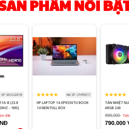
SẢN PHẨM NỔI BẬ
 SP: MOLG0018
Mã SP: LTHP0017
1A-B (23.8
HP LAPTOP 14-EP0550TU BOOK
TẢN NHIỆT N
120HZ - 1MS)
14 NEW FULL BOX
ARGB 240
999,000
kiệm 8%
Tiế
VNĐ
790.000