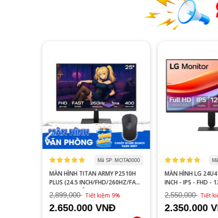
 MOGI0006
Mã SP: MOTA0000
Mã
S27FA
MÀN HÌNH TITAN ARMY P2510H
MÀN HÌNH LG 24U41
YÊN GAME
PLUS (24.5 INCH/FHD/260HZ/FAST
INCH - IPS - FHD - 
IPS/1MS/PHẲNG)
2,899,000
2,550,000
16%
Tiết kiệm 9%
Tiết 
2.650.000 VNĐ
2.350.000 