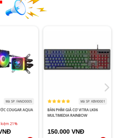
T
Mã SP: FAND0005
Mã SP: KBVI0001
ƯỚC COUGAR AQUA
BÀN PHÍM GIẢ CƠ VITRA LK06
MÀN HÌNH
MULTIMEDIA RAINBOW
V2218S 100HZ 
ĐEN
1,790,0
t kiệm 21%
 VNĐ
150.000 VNĐ
1.500