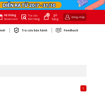
0
giỏ
Hệ thống
Tra cứu
Đăng nhập
đơn hàng
hàng
Showroom
 mới
Tra cứu bảo hành
Feedback
1