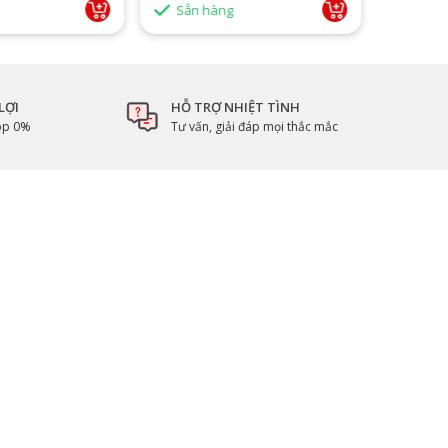
Sẵn hàng
Sẵn 
LỢI
HỖ TRỢ NHIỆT TÌNH
góp 0%
Tư vấn, giải đáp mọi thắc mắc