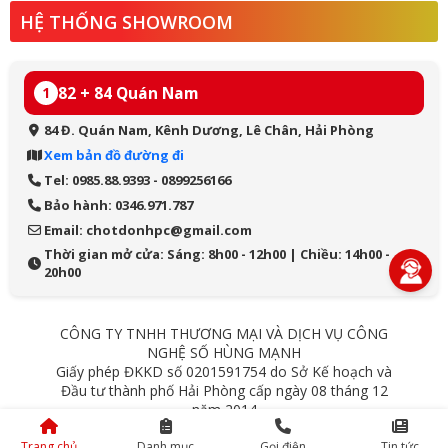
HỆ THỐNG SHOWROOM
82 + 84 Quán Nam
1
84 Đ. Quán Nam, Kênh Dương, Lê Chân, Hải Phòng
Xem bản đồ đường đi
Tel: 0985.88.9393 - 0899256166
Bảo hành: 0346.971.787
Email: chotdonhpc@gmail.com
Thời gian mở cửa: Sáng: 8h00 - 12h00 | Chiều: 14h00 -
20h00
CÔNG TY TNHH THƯƠNG MẠI VÀ DỊCH VỤ CÔNG
NGHỆ SỐ HÙNG MẠNH
Giấy phép ĐKKD số 0201591754 do Sở Kế hoạch và
Đầu tư thành phố Hải Phòng cấp ngày 08 tháng 12
năm 2014
84 Quán Nam - Lê Chân - Hải Phòng
Trang chủ
Danh mục
Gọi điện
Tin tức