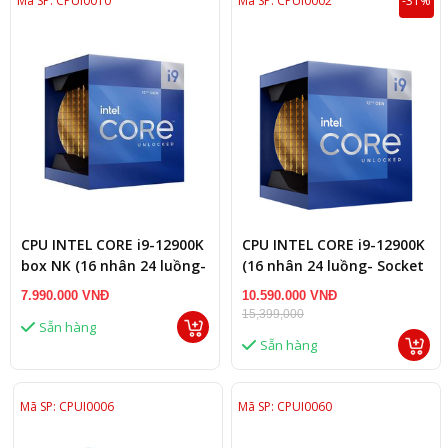
Mã SP: CPUI0010
Mã SP: CPUI0002
-31%
CPU INTEL CORE i9-12900K
CPU INTEL CORE i9-12900K
box NK (16 nhân 24 luồng-
(16 nhân 24 luồng- Socket
Socket Intel LGA
Intel LGA 1700/Alder Lake)
7.990.000 VNĐ
10.590.000 VNĐ
1700/Alder Lake)
15,399,000
Sẵn hàng
Sẵn hàng
Mã SP: CPUI0006
Mã SP: CPUI0060