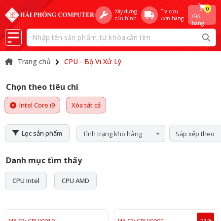
0
Xây dựng
Tra cứu
Giỏ
cấu hình
đơn hàng
hàng
Trang chủ
CPU - Bộ Vi Xử Lý
Chọn theo tiêu chí
Intel Core i9
Xóa tất cả
Lọc sản phẩm
Tình trạng kho hàng
Sắp xếp theo
Danh mục tìm thấy
CPU Intel
CPU AMD