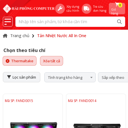
0
Xây dựng
Tra cứu
Giỏ
cấu hình
đơn hàng
hàng
Trang chủ
Tản Nhiệt Nước All In One
Chọn theo tiêu chí
Thermaltake
Xóa tất cả
Lọc sản phẩm
Tình trạng kho hàng
Sắp xếp theo
Mã SP: FAND0015
Mã SP: FAND0014