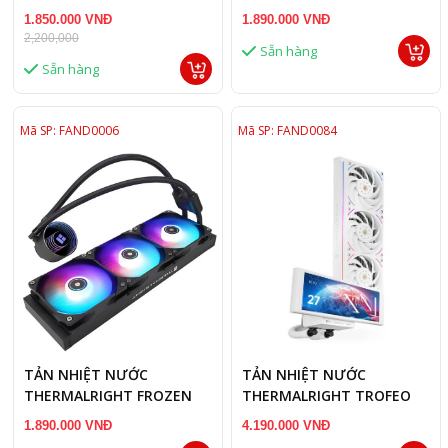
WARFAME BLACK 240 X
NOTTE 360 ARGB V2
1.850.000 VNĐ
1.890.000 VNĐ
WHITE
2,200,000
Sẵn hàng
Sẵn hàng
Mã SP: FAND0006
Mã SP: FAND0084
TẢN NHIỆT NƯỚC
TẢN NHIỆT NƯỚC
THERMALRIGHT FROZEN
THERMALRIGHT TROFEO
NOTTE 360 ARGB V2 BLACK
VISION 360 ARGB WHITE
1.890.000 VNĐ
4.190.000 VNĐ