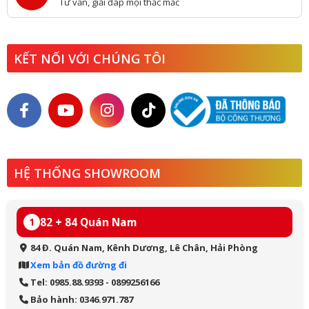
Tư vấn, giải đáp mọi thắc mắc
KẾT NỐI VỚI CHÚNG TÔI
HỆ THỐNG SHOWROOM
82 + 84 Quán Nam
1
84 Đ. Quán Nam, Kênh Dương, Lê Chân, Hải Phòng
Xem bản đồ đường đi
Tel: 0985.88.9393 - 0899256166
Bảo hành: 0346.971.787