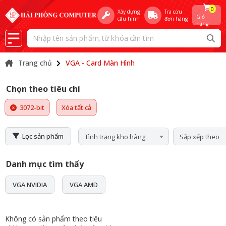
0
Xây dựng
Tra cứu
Giỏ
cấu hình
đơn hàng
hàng
Trang chủ
VGA - Card Màn Hình
Chọn theo tiêu chí
3072-bit
Xóa tất cả
Lọc sản phẩm
Tình trạng kho hàng
Sắp xếp theo
Danh mục tìm thấy
VGA NVIDIA
VGA AMD
Không có sản phẩm theo tiêu