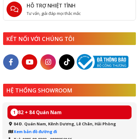
HỖ TRỢ NHIỆT TÌNH
Tư vấn, giải đáp mọi thắc mắc
KẾT NỐI VỚI CHÚNG TÔI
HỆ THỐNG SHOWROOM
82 + 84 Quán Nam
1
84 Đ. Quán Nam, Kênh Dương, Lê Chân, Hải Phòng
Xem bản đồ đường đi