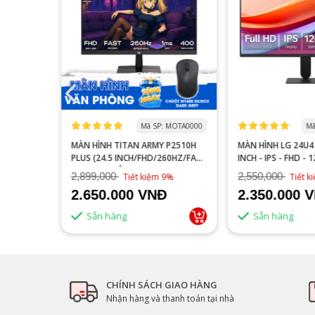
 MOGI0006
Mã SP: MOTA0000
Mã
S27FA
MÀN HÌNH TITAN ARMY P2510H
MÀN HÌNH LG 24U41
YÊN GAME
PLUS (24.5 INCH/FHD/260HZ/FAST
INCH - IPS - FHD - 
IPS/1MS/PHẲNG)
2,899,000
2,550,000
16%
Tiết kiệm 9%
Tiết 
2.650.000 VNĐ
2.350.000 
Sẵn hàng
Sẵn hàng
CHÍNH SÁCH GIAO HÀNG
Nhận hàng và thanh toán tại nhà