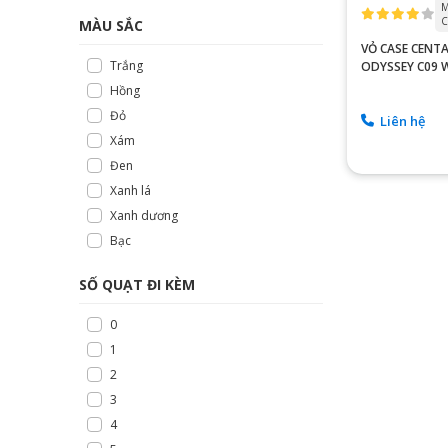
M
C
MÀU SẮC
VỎ CASE CENT
Trắng
ODYSSEY C09 
Hồng
Đỏ
Liên hệ
Xám
Đen
Xanh lá
Xanh dương
Bạc
SỐ QUẠT ĐI KÈM
0
1
2
3
4