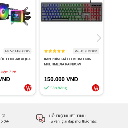
Mã SP: FAND0005
Mã SP: KBVI0001
ƯỚC COUGAR AQUA
BÀN PHÍM GIẢ CƠ VITRA LK06
MÀN HÌNH
MULTIMEDIA RAINBOW
V2218S 100HZ 
ĐEN
1,790,0
t kiệm 21%
 VNĐ
150.000 VNĐ
1.500
Sẵn hàng
Sẵn 
LỢI
HỖ TRỢ NHIỆT TÌNH
góp 0%
Tư vấn, giải đáp mọi thắc mắc