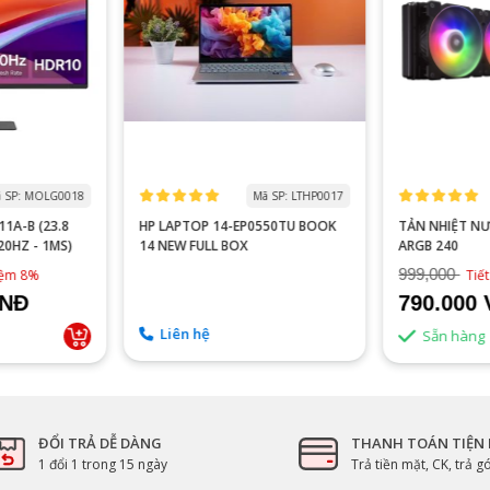
 SP: MOLG0018
Mã SP: LTHP0017
1A-B (23.8
HP LAPTOP 14-EP0550TU BOOK
TẢN NHIỆT N
120HZ - 1MS)
14 NEW FULL BOX
ARGB 240
999,000
kiệm 8%
Tiế
VNĐ
790.000
Liên hệ
Sẵn hàng
ĐỔI TRẢ DỄ DÀNG
THANH TOÁN TIỆN 
1 đổi 1 trong 15 ngày
Trả tiền mặt, CK, trả 