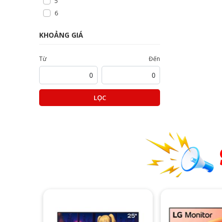
5
6
KHOẢNG GIÁ
Từ
Đến
LỌC