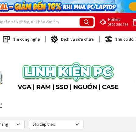
Hotline
0899 256 166
Tin công nghệ
Dịch vụ sửa chữa
Thu cũ đổi
)