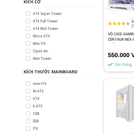
KÍCH CỠ
ATX Super Tower
ATX Full Tower
M
C
ATX Mid Tower
VỎ CASE GAMI
Micro ATX
CENTAUR NEX-
Mini ITX
TRẮNG
Open Air
550.000 
Mini Tower
Sẵn hàng
KÍCH THƯỚC MAINBOARD
mini-ITX
M-ATX
ATX
E-ATX
CEB
EEB
ITX