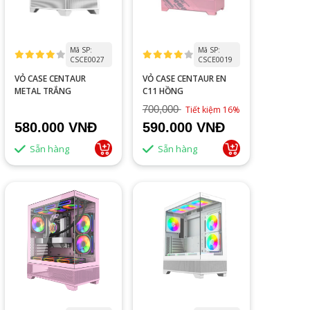
Mã SP:
Mã SP:
CSCE0027
CSCE0019
VỎ CASE CENTAUR
VỎ CASE CENTAUR EN
METAL TRẮNG
C11 HỒNG
700,000
Tiết kiệm 16%
580.000 VNĐ
590.000 VNĐ
Sẵn hàng
Sẵn hàng