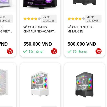
ã SP:
Mã SP:
Mã SP:
SCE0029
CSCE0025
CSCE0028
NG
VỎ CASE GAMING
VỎ CASE CENTAUR
02 VERTEX
CENTAUR NEX-02 VERTEX
METAL ĐEN
ĐEN
VNĐ
550.000 VNĐ
580.000 VNĐ
Sẵn hàng
Sẵn hàng