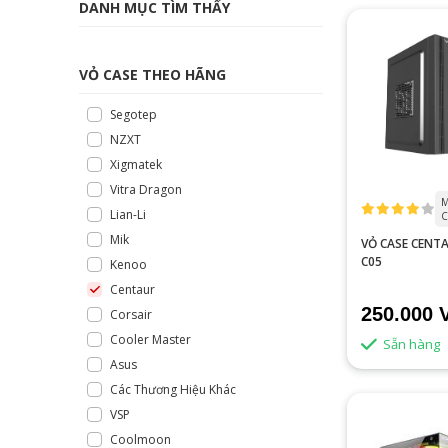
DANH MỤC TÌM THẤY
VỎ CASE THEO HÃNG
Segotep
NZXT
Xigmatek
Vitra Dragon
M
Lian-Li
C
Mik
VỎ CASE CENT
C05
Kenoo
Centaur
250.000 
Corsair
Cooler Master
Sẵn hàng
Asus
Các Thương Hiệu Khác
VSP
Coolmoon