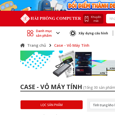
Khuyến
mãi
Danh mục
Xây dựng cấu hình
sản phẩm
Trang chủ
Case - Vỏ Máy Tính
CASE - VỎ MÁY TÍNH
(Tổng 30 sản phẩm
LỌC SẢN PHẨM