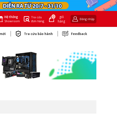
0
giỏ
Hệ thống
Tra cứu
Đăng nhập
đơn hàng
hàng
Showroom
 mới
Tra cứu bảo hành
Feedback