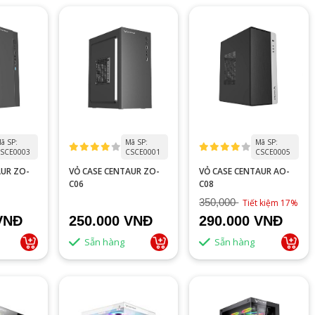
ã SP:
Mã SP:
Mã SP:
SCE0003
CSCE0001
CSCE0005
AUR ZO-
VỎ CASE CENTAUR ZO-
VỎ CASE CENTAUR AO-
C06
C08
350,000
Tiết kiệm 17%
VNĐ
250.000 VNĐ
290.000 VNĐ
Sẵn hàng
Sẵn hàng