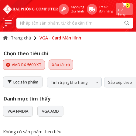
0
Xây dựng
Tra cứu
Giỏ
cấu hình
đơn hàng
hàng
Trang chủ
VGA - Card Màn Hình
Chọn theo tiêu chí
AMD RX 5600 XT
Xóa tất cả
Lọc sản phẩm
Tình trạng kho hàng
Sắp xếp theo
Danh mục tìm thấy
VGA NVIDIA
VGA AMD
Không có sản phẩm theo tiêu