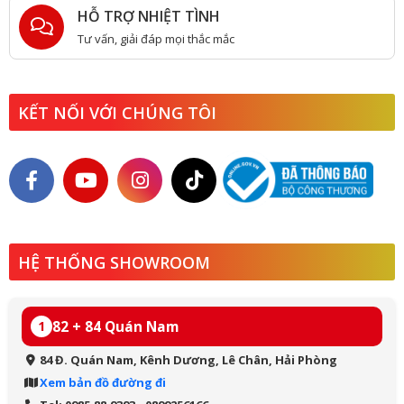
HỖ TRỢ NHIỆT TÌNH
Tư vấn, giải đáp mọi thắc mắc
KẾT NỐI VỚI CHÚNG TÔI
HỆ THỐNG SHOWROOM
82 + 84 Quán Nam
1
84 Đ. Quán Nam, Kênh Dương, Lê Chân, Hải Phòng
Xem bản đồ đường đi