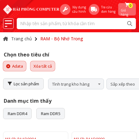
0
Xây dựng
Tra cứu
Giỏ
cấu hình
đơn hàng
hàng
Trang chủ
RAM - Bộ Nhớ Trong
Chọn theo tiêu chí
Adata
Xóa tất cả
Lọc sản phẩm
Tình trạng kho hàng
Sắp xếp theo
Danh mục tìm thấy
Ram DDR4
Ram DDR5