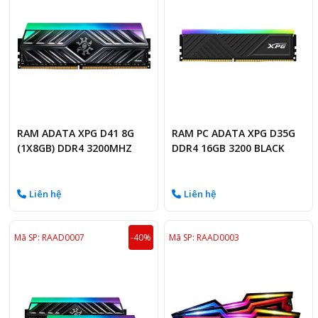
RAM ADATA XPG D41 8G
RAM PC ADATA XPG D35G
(1X8GB) DDR4 3200MHZ
DDR4 16GB 3200 BLACK
RGB (AX4U320016G16A-
SBKD35G)
Liên hệ
Liên hệ
Mã SP: RAAD0007
-40%
Mã SP: RAAD0003