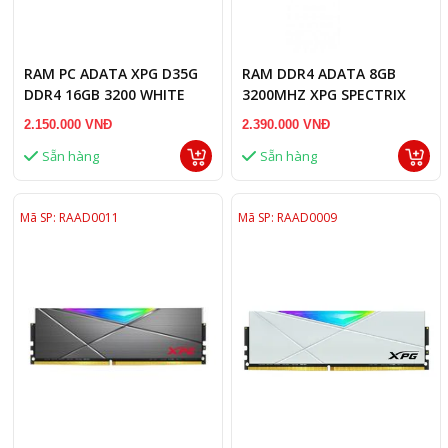
RAM PC ADATA XPG D35G
RAM DDR4 ADATA 8GB
DDR4 16GB 3200 WHITE
3200MHZ XPG SPECTRIX
RGB ( AX4U320016G16A-
D50 RGB
2.150.000 VNĐ
2.390.000 VNĐ
SWHD35G )
Sẵn hàng
Sẵn hàng
Mã SP: RAAD0011
Mã SP: RAAD0009