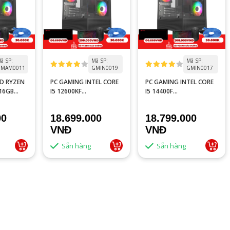
ã SP:
Mã SP:
Mã SP:
MAM0011
GMIN0019
GMIN0017
D RYZEN
PC GAMING INTEL CORE
PC GAMING INTEL CORE
/16GB
I5 12600KF
I5 14400F
 8GB
TRAY/B760M/16GB
TRAY/B760M/16GB
RAM/RTX 3050 6GB/GTX
RAM/RTX 3050 8GB/RTX
00
18.699.000
18.799.000
1660S 6GB
2060 SUPER 8GB
VNĐ
VNĐ
Sẵn hàng
Sẵn hàng