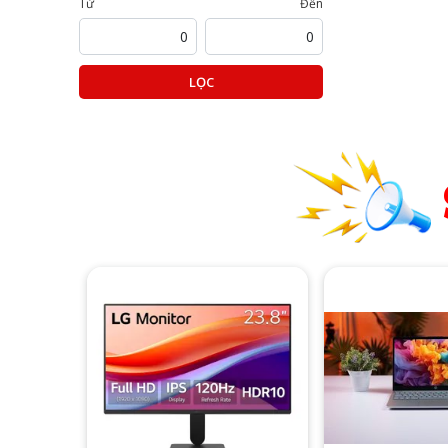
Từ
Đến
LỌC