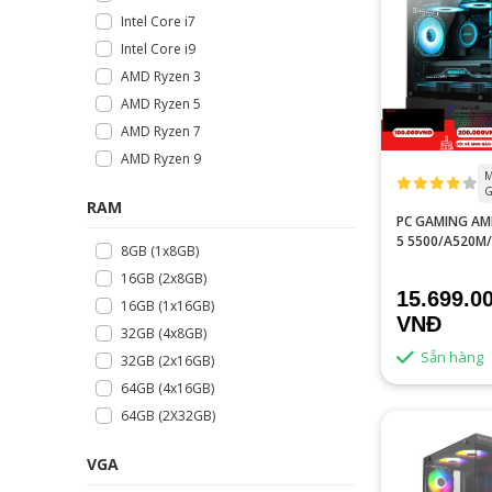
Intel Core i7
Intel Core i9
AMD Ryzen 3
AMD Ryzen 5
AMD Ryzen 7
AMD Ryzen 9
M
G
RAM
PC GAMING AM
5 5500/A520M
8GB (1x8GB)
RAM/RTX 3050
16GB (2x8GB)
15.699.0
16GB (1x16GB)
VNĐ
32GB (4x8GB)
Sẵn hàng
32GB (2x16GB)
64GB (4x16GB)
64GB (2X32GB)
VGA