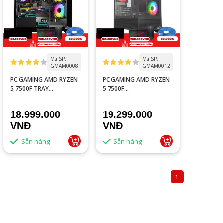
Mã SP:
Mã SP:
GMAM0008
GMAM0012
PC GAMING AMD RYZEN
PC GAMING AMD RYZEN
5 7500F TRAY
5 7500F
/A620M/16GB RAM
TRAY/A620M/16GB RAM
DDR5/RTX 3050
DDR5/RTX 3050 6GB
18.999.000
19.299.000
6GB/GTX 1660S 6GB
VNĐ
VNĐ
Sẵn hàng
Sẵn hàng
1