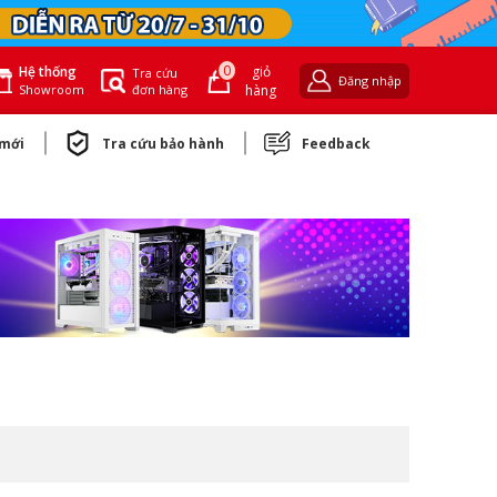
0
giỏ
Hệ thống
Tra cứu
Đăng nhập
đơn hàng
hàng
Showroom
 mới
Tra cứu bảo hành
Feedback