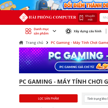
Khuyến
mãi
Danh mục
Xây dựng cấu hình
sản phẩm
Trang chủ
PC Gaming - Máy Tính Chơi Gam
PC GAMING - MÁY TÍNH CHƠI 
LỌC SẢN PHẨM