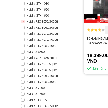
Nvidia GTX 1030
Nvidia GTX 1650
Nvidia GTX 1660
Nvidia RTX 3050/3050ti
Nvidia RTX 3060/3060ti
M
G
Nvidia RTX 3070/3070ti
PC GAMING AM
Nvidia RTX 4070/4070ti
7 5700X/A520
Nvidia RTX 4080/4080Ti
RAM/RTX 3050
AMD RX 6600
18.399.0
Nvidia GTX 1660 Super
VNĐ
Nvidia RTX 4070 Super
Sẵn hàng
Nvidia RTX 4080 Super
Nvidia RTX 4060/4060ti
Nvidia RTX 3080/3080Ti
AMD RX 7600
AMD RX 5700XT
Nvidia RTX 5050
Nvidia RTX 5060/ 5060ti