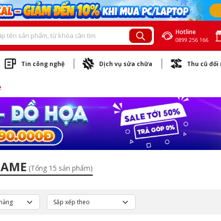
Hotline
0899 256 166
Tin công nghệ
Dịch vụ sửa chữa
Thu cũ đổi
e
GAME
(Tổng 15 sản phẩm)