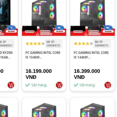
ã SP:
Mã SP:
Mã SP:
MAM0001
GMIN0010
GMIN0015
D RYZEN
PC GAMING INTEL CORE
PC GAMING INTEL CORE
/16GB
I5 13400F
I5 14400F
 8GB
TRAY/H610M/16GB
TRAY/B760M/16GB
RAM/GTX 1660S
RAM/GTX 1660S
00
16.199.000
16.399.000
6GB/RTX 3050 6GB
6GB/RTX 3050 6GB
VNĐ
VNĐ
Sẵn hàng
Sẵn hàng