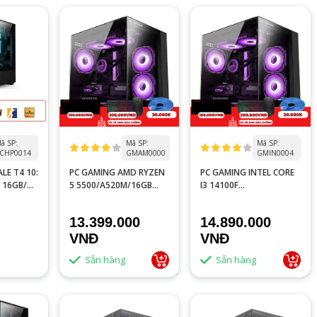
ã SP:
Mã SP:
Mã SP:
CHP0014
GMAM0000
GMIN0004
LE T4 10:
PC GAMING AMD RYZEN
PC GAMING INTEL CORE
M 16GB/
5 5500/A520M/16GB
I3 14100F
RAM/RTX 3050 6GB/GTX
TRAY/H610M/16GB
1660S 6GB
RAM/RTX 3050 6GB
13.399.000
14.890.000
VNĐ
VNĐ
Sẵn hàng
Sẵn hàng