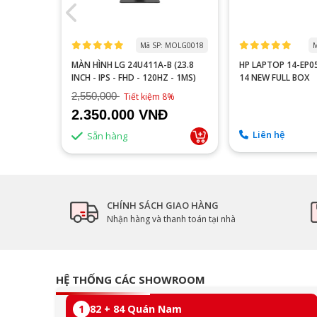
 MOTA0000
Mã SP: MOLG0018
M
 P2510H
MÀN HÌNH LG 24U411A-B (23.8
HP LAPTOP 14-EP
60HZ/FAST
INCH - IPS - FHD - 120HZ - 1MS)
14 NEW FULL BOX
2,550,000
9%
Tiết kiệm 8%
2.350.000 VNĐ
Liên hệ
Sẵn hàng
CHÍNH SÁCH GIAO HÀNG
Nhận hàng và thanh toán tại nhà
HỆ THỐNG CÁC SHOWROOM
1
82 + 84 Quán Nam