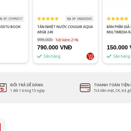
ã SP: LTHP0017
Mã SP: FAND0005
0550TU BOOK
TẢN NHIỆT NƯỚC COUGAR AQUA
BÀN PHÍM GIẢ CƠ VITRA
ARGB 240
MULTIMEDIA 
999,000
Tiết kiệm 21%
790.000 VNĐ
150.000
Sẵn hàng
Sẵn hàng
ĐỔI TRẢ DỄ DÀNG
THANH TOÁN TIỆN 
1 đổi 1 trong 15 ngày
Trả tiền mặt, CK, trả 