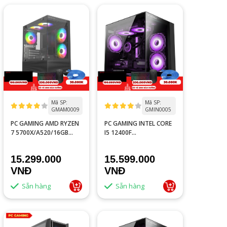
Mã SP:
Mã SP:
GMAM0009
GMIN0005
PC GAMING AMD RYZEN
PC GAMING INTEL CORE
7 5700X/A520/16GB
I5 12400F
RAM/GTX 1660S 6GB
TRAY/H610M/16GB
RAM/RTX 3050 6GB/GTX
15.299.000
15.599.000
1660S 6GB
VNĐ
VNĐ
Sẵn hàng
Sẵn hàng