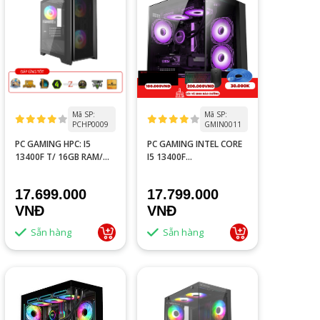
Mã SP:
Mã SP:
PCHP0009
GMIN0011
PC GAMING HPC: I5
PC GAMING INTEL CORE
13400F T/ 16GB RAM/
I5 13400F
RTX 3050 O6G
TRAY/H610M/16GB
RAM/RTX 3050 8GB
17.699.000
17.799.000
VNĐ
VNĐ
Sẵn hàng
Sẵn hàng