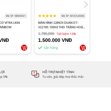
Mã SP: KBVI0001
Mã SP: MODU0006
 LK06
MÀN HÌNH 22INCH DUAN DT-
MACBOOK
RAINBOW
V2218S 100HZ FHD TRẮNG HOẶC
NEW 99%
ĐEN
1,790,000
Tiết kiệm 16%
 VNĐ
1.500.000 VNĐ
Liên 
Sẵn hàng
LỢI
HỖ TRỢ NHIỆT TÌNH
góp 0%
Tư vấn, giải đáp mọi thắc mắc