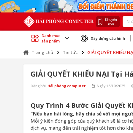
Khuyến
mãi
Danh mục
Xây dựng cấu hình
sản phẩm
Trang chủ
Tin tức
GIẢI QUYẾT KHIẾU NẠ
GIẢI QUYẾT KHIẾU NẠI Tại H
Đăng bởi
Hải phòng computer
Ngày 16/10/2025
Quy Trình 4 Bước Giải Quyết 
"Nếu bạn hài lòng, hãy chia sẻ với mọi ngườ
Mỗi ý kiến đóng góp của quý khách sẽ là cơ 
dịch vụ, mang đến trải nghiệm tốt hơn cho kh