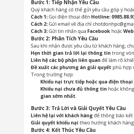
Bước 1: Tiếp Nhận Yêu Cầu
Quý khách hàng có thể gửi yêu cầu góp ý hoặc
Cách 1:
Gọi điện thoại đến
Hotline: 0985.88.9
Cách 2:
Gửi email về địa chỉ chotdonhpc@gmai
Cách 3:
Gửi tin nhắn qua
Facebook
hoặc
Web
Bước 2: Phân Tích Yêu Cầu
Sau khi nhận được yêu cầu từ khách hàng, chú
Hẹn thời gian trả lời lại thông tin
trong vò
Liên hệ các bộ phận liên quan
để làm rõ khiế
Đề xuất các phương án giải quyết
phù hợp v
Trong trường hợp:
Khiếu nại trực tiếp hoặc qua điện thoại
Khiếu nại chưa đủ thông tin
hoặc không 
gian sớm nhất
.
Bước 3: Trả Lời và Giải Quyết Yêu Cầu
Liên hệ lại với khách hàng
để thông báo kết 
Giải quyết khiếu nại
theo hướng khách hàng 
Bước 4: Kết Thúc Yêu Cầu