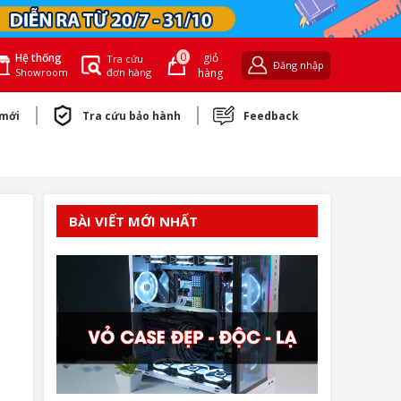
0
giỏ
Hệ thống
Tra cứu
Đăng nhập
đơn hàng
hàng
Showroom
 mới
Tra cứu bảo hành
Feedback
BÀI VIẾT MỚI NHẤT