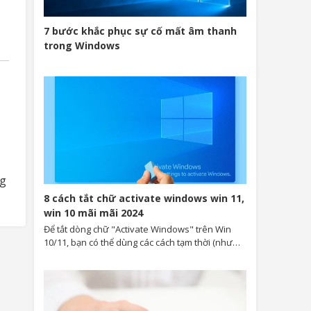
7 bước khắc phục sự cố mất âm thanh
trong Windows
ng
8 cách tắt chữ activate windows win 11,
win 10 mãi mãi 2024
Để tắt dòng chữ "Activate Windows" trên Win
10/11, bạn có thể dùng các cách tạm thời (như
qua Ease of Access, tạo file bat bằng Notepad)
hoặc dùng công cụ kích hoạt Windows như
Microsoft Toolkit, KMSpico, nhưng cách tốt nhất
và hợp pháp là mua key bản quyền Windows