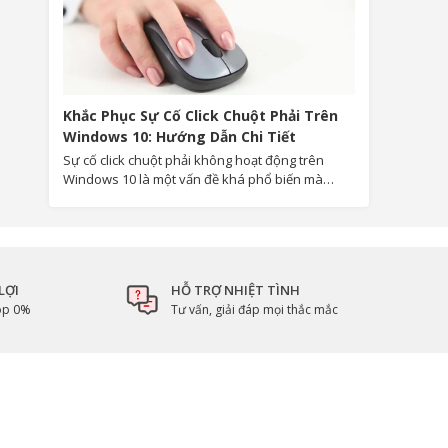
Khắc Phục Sự Cố Click Chuột Phải Trên
Windows 10: Hướng Dẫn Chi Tiết
Sự cố click chuột phải không hoạt động trên
Windows 10 là một vấn đề khá phổ biến mà
nhiều người dùng gặp phải.Bài viết dưới đây sẽ
giúp bạn khắc phục sự cố này với các biện pháp
chi tiết, từ kiểm tra và sửa chữa tệp hệ thống,
cho đến cách sửa lỗi liên quan đến tiện ích mở
rộng của bên thứ ba và driver.
LỢI
HỖ TRỢ NHIỆT TÌNH
góp 0%
Tư vấn, giải đáp mọi thắc mắc