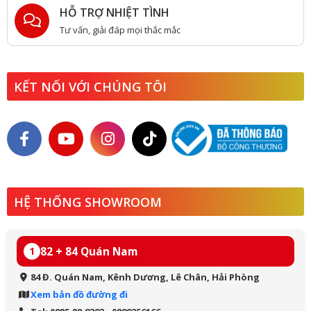
HỖ TRỢ NHIỆT TÌNH
Tư vấn, giải đáp mọi thắc mắc
KẾT NỐI VỚI CHÚNG TÔI
HỆ THỐNG SHOWROOM
82 + 84 Quán Nam
1
84 Đ. Quán Nam, Kênh Dương, Lê Chân, Hải Phòng
Xem bản đồ đường đi