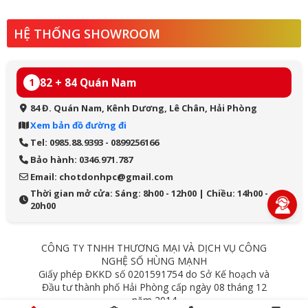
HỆ THỐNG SHOWROOM
82 + 84 Quán Nam
1
84 Đ. Quán Nam, Kênh Dương, Lê Chân, Hải Phòng
Xem bản đồ đường đi
Tel: 0985.88.9393 - 0899256166
Bảo hành: 0346.971.787
Email: chotdonhpc@gmail.com
Thời gian mở cửa: Sáng: 8h00 - 12h00 | Chiều: 14h00 -
20h00
CÔNG TY TNHH THƯƠNG MẠI VÀ DỊCH VỤ CÔNG
NGHỆ SỐ HÙNG MẠNH
Giấy phép ĐKKD số 0201591754 do Sở Kế hoạch và
Đầu tư thành phố Hải Phòng cấp ngày 08 tháng 12
năm 2014