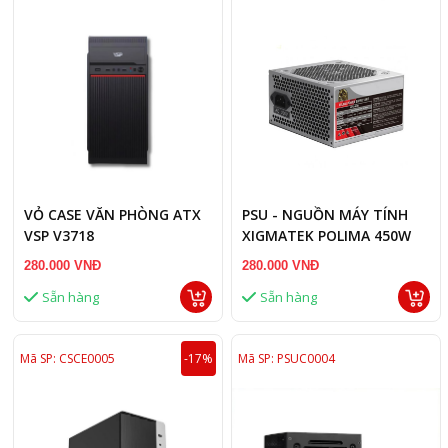
VỎ CASE VĂN PHÒNG ATX
PSU - NGUỒN MÁY TÍNH
VSP V3718
XIGMATEK POLIMA 450W
M12-600 EN42685 (CŨ)
280.000 VNĐ
280.000 VNĐ
Sẵn hàng
Sẵn hàng
Mã SP: CSCE0005
-17%
Mã SP: PSUC0004