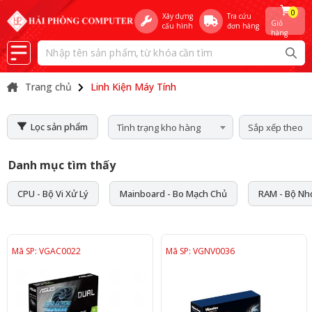
0
Xây dựng
Tra cứu
Giỏ
cấu hình
đơn hàng
hàng
Trang chủ
Linh Kiện Máy Tính
Lọc sản phẩm
Tình trạng kho hàng
Sắp xếp theo
Danh mục tìm thấy
CPU - Bộ Vi Xử Lý
Mainboard - Bo Mạch Chủ
RAM - Bộ Nh
Mã SP: VGAC0022
Mã SP: VGNV0036