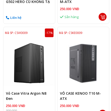
G502 HERO CŨ KHÔNG TẠ
M-ATX
250.000 VNĐ
Sẵn hàng
Liên hệ
Mã SP: CSVI0009
-17%
Mã SP: CSKE0009
Vỏ Case Vitra Argon N8
VỎ CASE KENOO T10 M-
Đen
ATX
250.000 VNĐ
250.000 VNĐ
300,000