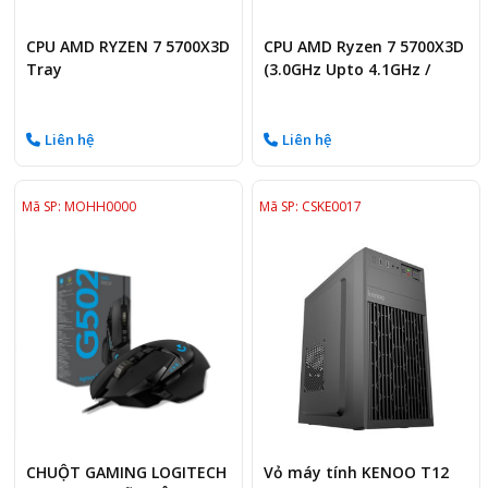
CPU AMD RYZEN 7 5700X3D
CPU AMD Ryzen 7 5700X3D
Tray
(3.0GHz Upto 4.1GHz /
100MB / 8 Cores, 16
Threads / 105W / Socket
AM4)
Liên hệ
Liên hệ
Mã SP: MOHH0000
Mã SP: CSKE0017
CHUỘT GAMING LOGITECH
Vỏ máy tính KENOO T12