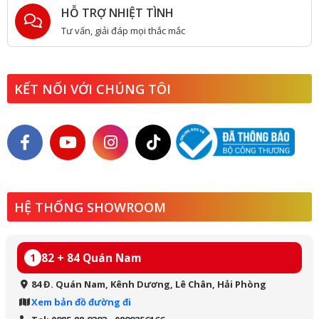
HỖ TRỢ NHIỆT TÌNH
Tư vấn, giải đáp mọi thắc mắc
KẾT NỐI VỚI CHÚNG TÔI
HỆ THỐNG SHOWROOM
82 + 84 Quán Nam
1
84 Đ. Quán Nam, Kênh Dương, Lê Chân, Hải Phòng
Xem bản đồ đường đi