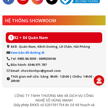
HỆ THỐNG SHOWROOM
82 + 84 Quán Nam
1
84 Đ. Quán Nam, Kênh Dương, Lê Chân, Hải Phòng
Xem bản đồ đường đi
Tel: 0985.88.9393 - 0899256166
Bảo hành: 0346.971.787
Email: chotdonhpc@gmail.com
Thời gian mở cửa: Sáng: 8h00 - 12h00 | Chiều: 14h00 -
20h00
CÔNG TY TNHH THƯƠNG MẠI VÀ DỊCH VỤ CÔNG
NGHỆ SỐ HÙNG MẠNH
Giấy phép ĐKKD số 0201591754 do Sở Kế hoạch và