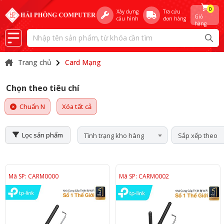
0
Xây dựng
Tra cứu
Giỏ
cấu hình
đơn hàng
hàng
Trang chủ
Card Mạng
Chọn theo tiêu chí
Chuẩn N
Xóa tất cả
Lọc sản phẩm
Tình trạng kho hàng
Sắp xếp theo
Mã SP: CARM0000
Mã SP: CARM0002