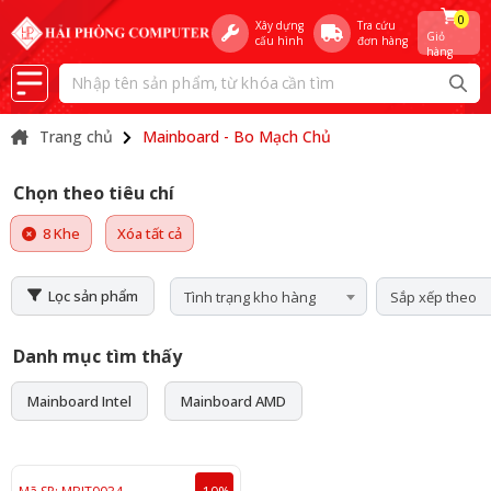
0
Xây dựng
Tra cứu
Giỏ
cấu hình
đơn hàng
hàng
Trang chủ
Mainboard - Bo Mạch Chủ
Chọn theo tiêu chí
8 Khe
Xóa tất cả
Lọc sản phẩm
Tình trạng kho hàng
Sắp xếp theo
Danh mục tìm thấy
Mainboard Intel
Mainboard AMD