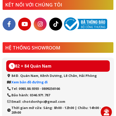
KẾT NỐI VỚI CHÚNG TÔI
HỆ THỐNG SHOWROOM
82 + 84 Quán Nam
1
84 Đ. Quán Nam, Kênh Dương, Lê Chân, Hải Phòng
Xem bản đồ đường đi
Tel: 0985.88.9393 - 0899256166
Bảo hành: 0346.971.787
Email: chotdonhpc@gmail.com
Thời gian mở cửa: Sáng: 8h00 - 12h00 | Chiều: 14h00 -
20h00