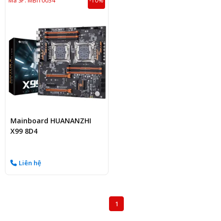
Mã SP: MBIT0034
-10%
Mainboard HUANANZHI
X99 8D4
Liên hệ
1