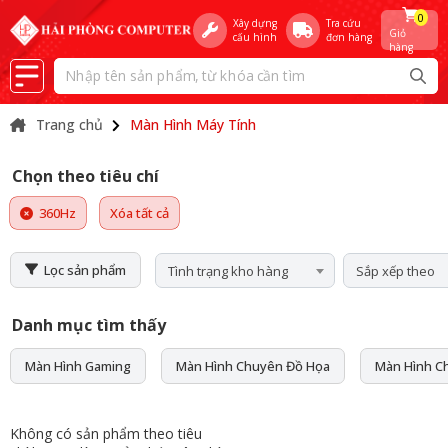
0
Xây dựng
Tra cứu
Giỏ
cấu hình
đơn hàng
hàng
Trang chủ
Màn Hình Máy Tính
Chọn theo tiêu chí
360Hz
Xóa tất cả
Lọc sản phẩm
Tình trạng kho hàng
Sắp xếp theo
Danh mục tìm thấy
Màn Hình Gaming
Màn Hình Chuyên Đồ Họa
Màn Hình C
Không có sản phẩm theo tiêu