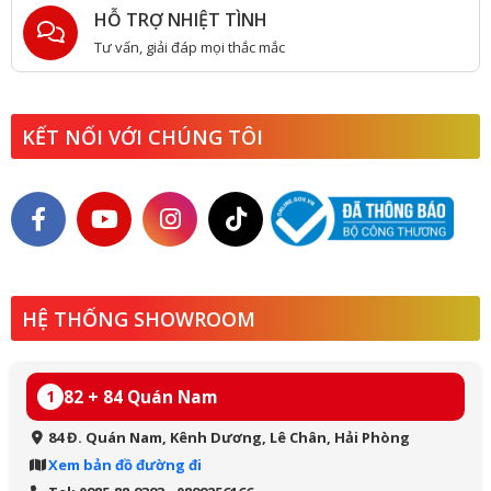
HỖ TRỢ NHIỆT TÌNH
Tư vấn, giải đáp mọi thắc mắc
KẾT NỐI VỚI CHÚNG TÔI
HỆ THỐNG SHOWROOM
82 + 84 Quán Nam
1
84 Đ. Quán Nam, Kênh Dương, Lê Chân, Hải Phòng
Xem bản đồ đường đi