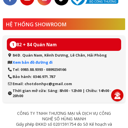
HỆ THỐNG SHOWROOM
82 + 84 Quán Nam
1
84 Đ. Quán Nam, Kênh Dương, Lê Chân, Hải Phòng
Xem bản đồ đường đi
Tel: 0985.88.9393 - 0899256166
Bảo hành: 0346.971.787
Email: chotdonhpc@gmail.com
Thời gian mở cửa: Sáng: 8h00 - 12h00 | Chiều: 14h00 -
20h00
CÔNG TY TNHH THƯƠNG MẠI VÀ DỊCH VỤ CÔNG
NGHỆ SỐ HÙNG MẠNH
Giấy phép ĐKKD số 0201591754 do Sở Kế hoạch và