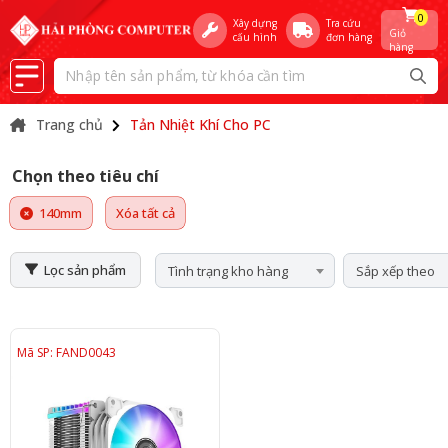
0
Xây dựng
Tra cứu
Giỏ
cấu hình
đơn hàng
hàng
Trang chủ
Tản Nhiệt Khí Cho PC
Chọn theo tiêu chí
140mm
Xóa tất cả
Lọc sản phẩm
Tình trạng kho hàng
Sắp xếp theo
Mã SP: FAND0043