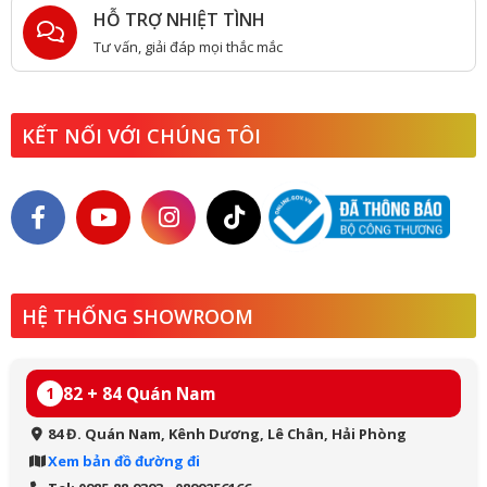
HỖ TRỢ NHIỆT TÌNH
Tư vấn, giải đáp mọi thắc mắc
KẾT NỐI VỚI CHÚNG TÔI
HỆ THỐNG SHOWROOM
82 + 84 Quán Nam
1
84 Đ. Quán Nam, Kênh Dương, Lê Chân, Hải Phòng
Xem bản đồ đường đi