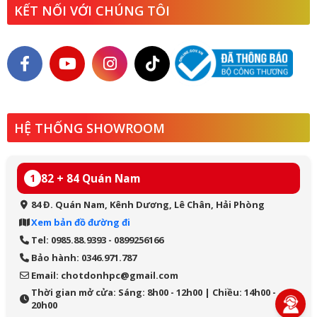
KẾT NỐI VỚI CHÚNG TÔI
HỆ THỐNG SHOWROOM
82 + 84 Quán Nam
1
84 Đ. Quán Nam, Kênh Dương, Lê Chân, Hải Phòng
Xem bản đồ đường đi
Tel: 0985.88.9393 - 0899256166
Bảo hành: 0346.971.787
Email: chotdonhpc@gmail.com
Thời gian mở cửa: Sáng: 8h00 - 12h00 | Chiều: 14h00 -
20h00