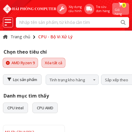
0
Xây dựng
Tra cứu
Giỏ
cấu hình
đơn hàng
hàng
Trang chủ
CPU - Bộ Vi Xử Lý
Chọn theo tiêu chí
AMD Ryzen 9
Xóa tất cả
Lọc sản phẩm
Tình trạng kho hàng
Sắp xếp theo
Danh mục tìm thấy
CPU Intel
CPU AMD