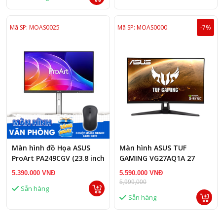
Mã SP: MOAS0025
Mã SP: MOAS0000
-7%
Màn hình đồ Họa ASUS
Màn hình ASUS TUF
ProArt PA249CGV (23.8 inch
GAMING VG27AQ1A 27
- IPS - FHD - 144Hz - 5ms -
5.390.000 VNĐ
5.590.000 VNĐ
Speaker)
5,999,000
Sẵn hàng
Sẵn hàng