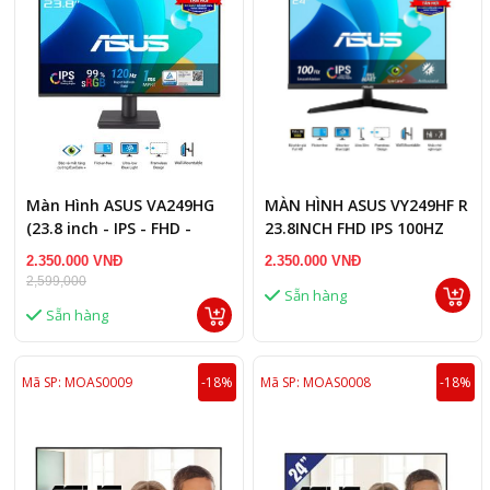
Màn Hình ASUS VA249HG
MÀN HÌNH ASUS VY249HF R
(23.8 inch - IPS - FHD -
23.8INCH FHD IPS 100HZ
120Hz - 1ms)
1MS
2.350.000 VNĐ
2.350.000 VNĐ
2,599,000
Sẵn hàng
Sẵn hàng
Mã SP: MOAS0009
-18%
Mã SP: MOAS0008
-18%