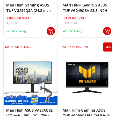
Màn Hình Gaming ASUS
MÀN HÌNH GAMING ASUS
TUF VG259Q5A (24.5 inch -
TUF VG249Q3A 23.8 INCH
IPS - FHD - 200Hz - 1ms)
FHD 180HZ 1MS FAST IPS
3.089.000 VNĐ
3.139.000 VNĐ
4,150,000
3,890,000
Sẵn hàng
Sẵn hàng
Mã SP: MOAS0022
Mã SP: MOAS0020
-4%
Màn Hình ASUS VA27AQSE
Màn Hình Gaming ASUS
(27 inch - IPS - 2K - 75Hz -
TUF VG259QM5A (24.5 inch