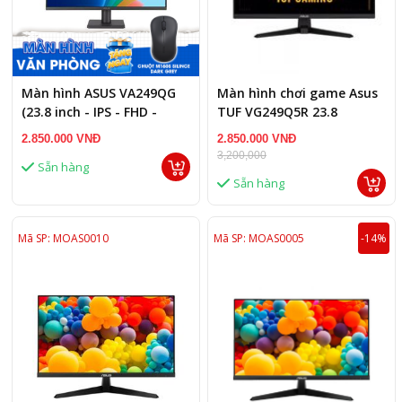
Màn hình ASUS VA249QG
Màn hình chơi game Asus
(23.8 inch - IPS - FHD -
TUF VG249Q5R 23.8
120Hz - 1ms - Speaker)
2.850.000 VNĐ
2.850.000 VNĐ
3,200,000
Sẵn hàng
Sẵn hàng
Mã SP: MOAS0010
Mã SP: MOAS0005
-14%