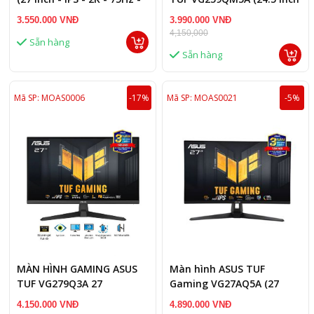
1ms - Speaker)
- IPS - FHD - 240Hz - 0.3ms-
3.550.000 VNĐ
3.990.000 VNĐ
Speaker)
4,150,000
Sẵn hàng
Sẵn hàng
Mã SP: MOAS0006
-17%
Mã SP: MOAS0021
-5%
MÀN HÌNH GAMING ASUS
Màn hình ASUS TUF
TUF VG279Q3A 27
Gaming VG27AQ5A (27
inch - IPS - 2K - 210Hz -
4.150.000 VNĐ
4.890.000 VNĐ
1ms - Speaker