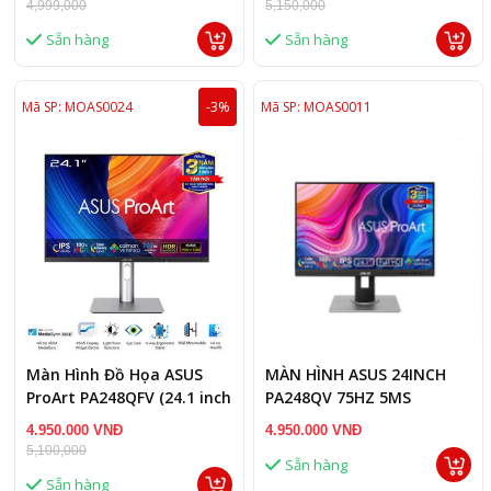
4,999,000
5,150,000
Sẵn hàng
Sẵn hàng
Mã SP: MOAS0024
-3%
Mã SP: MOAS0011
Màn Hình Đồ Họa ASUS
MÀN HÌNH ASUS 24INCH
ProArt PA248QFV (24.1 inch
PA248QV 75HZ 5MS
- IPS - WUXGA - 100Hz -
4.950.000 VNĐ
4.950.000 VNĐ
5ms - Speaker)
5,100,000
Sẵn hàng
Sẵn hàng