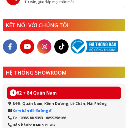
Tư vấn, giải đáp mọi thắc mắc
KẾT NỐI VỚI CHÚNG TÔI
HỆ THỐNG SHOWROOM
82 + 84 Quán Nam
1
84 Đ. Quán Nam, Kênh Dương, Lê Chân, Hải Phòng
Xem bản đồ đường đi
Tel: 0985.88.9393 - 0899256166
Bảo hành: 0346.971.787