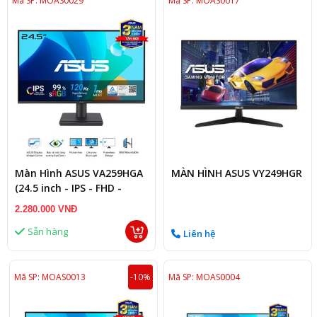
Mã SP: MOAS0029
Mã SP: MOAS0017
Màn Hình ASUS VA259HGA
MÀN HÌNH ASUS VY249HGR
(24.5 inch - IPS - FHD -
120Hz - 1ms - Speaker )
2.280.000 VNĐ
Sẵn hàng
Liên hệ
Mã SP: MOAS0013
-10%
Mã SP: MOAS0004