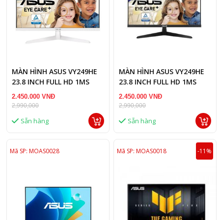
MÀN HÌNH ASUS VY249HE
MÀN HÌNH ASUS VY249HE
23.8 INCH FULL HD 1MS
23.8 INCH FULL HD 1MS
75HZ IPS MÀU TRẮNG
75HZ IPS MÀU ĐEN
2.450.000 VNĐ
2.450.000 VNĐ
2,990,000
2,990,000
Sẵn hàng
Sẵn hàng
Mã SP: MOAS0028
Mã SP: MOAS0018
-11%