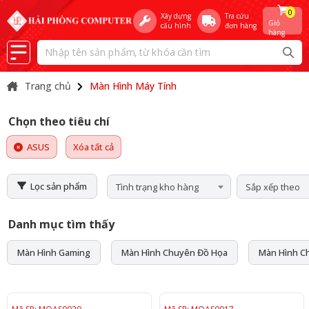
0
Xây dựng
Tra cứu
Giỏ
cấu hình
đơn hàng
hàng
Trang chủ
Màn Hình Máy Tính
Chọn theo tiêu chí
ASUS
Xóa tất cả
Lọc sản phẩm
Tình trạng kho hàng
Sắp xếp theo
Danh mục tìm thấy
Màn Hình Gaming
Màn Hình Chuyên Đồ Họa
Màn Hình C