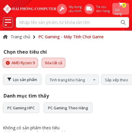
0
Xây dựng
Tra cứu
Giỏ
cấu hình
đơn hàng
hàng
Trang chủ
PC Gaming - Máy Tính Chơi Game
Chọn theo tiêu chí
AMD Ryzen 9
Xóa tất cả
Lọc sản phẩm
Tình trạng kho hàng
Sắp xếp theo
Danh mục tìm thấy
PC Gaming HPC
PC Gaming Theo Hãng
Không có sản phẩm theo tiêu