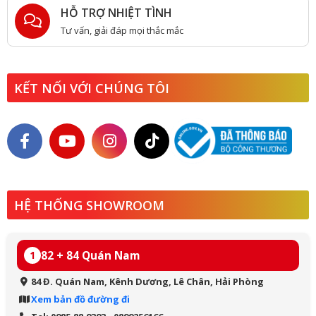
HỖ TRỢ NHIỆT TÌNH
Tư vấn, giải đáp mọi thắc mắc
KẾT NỐI VỚI CHÚNG TÔI
HỆ THỐNG SHOWROOM
82 + 84 Quán Nam
1
84 Đ. Quán Nam, Kênh Dương, Lê Chân, Hải Phòng
Xem bản đồ đường đi