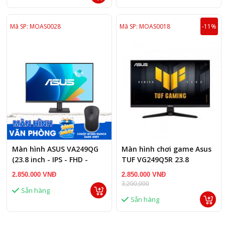
Mã SP: MOAS0028
Mã SP: MOAS0018
-11%
Màn hình ASUS VA249QG
Màn hình chơi game Asus
(23.8 inch - IPS - FHD -
TUF VG249Q5R 23.8
120Hz - 1ms - Speaker)
2.850.000 VNĐ
2.850.000 VNĐ
3,200,000
Sẵn hàng
Sẵn hàng