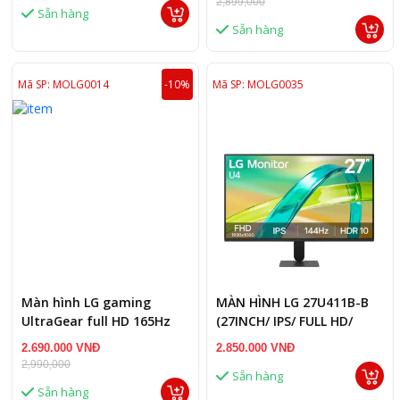
2,899,000
Sẵn hàng
Sẵn hàng
Mã SP: MOLG0014
-10%
Mã SP: MOLG0035
Màn hình LG gaming
MÀN HÌNH LG 27U411B-B
UltraGear full HD 165Hz
(27INCH/ IPS/ FULL HD/
24GQ50F
144HZ/ 1MS)
2.690.000 VNĐ
2.850.000 VNĐ
2,990,000
Sẵn hàng
Sẵn hàng