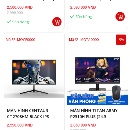
215 Hz, FAST IPS, 1ms,
Hz
2.500.000 VNĐ
2.590.000 VNĐ
Phẳng
2,999,000
Sẵn hàng
Sẵn hàng
Mã SP: MOCE0000
Mã SP: MOTA0000
-9%
MÀN HÌNH CENTAUR
MÀN HÌNH TITAN ARMY
CT2708HM BLACK IPS
P2510H PLUS (24.5
100HZ
INCH/FHD/260HZ/FAST
2.590.000 VNĐ
2.650.000 VNĐ
IPS/1MS/PHẲNG)