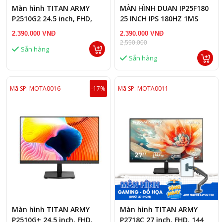
Màn hình TITAN ARMY
MÀN HÌNH DUAN IP25F180
P2510G2 24.5 inch, FHD,
25 INCH IPS 180HZ 1MS
200 Hz
2.390.000 VNĐ
2.390.000 VNĐ
2,590,000
Sẵn hàng
Sẵn hàng
Mã SP: MOTA0016
-17%
Mã SP: MOTA0011
Màn hình TITAN ARMY
Màn hình TITAN ARMY
P2510G+ 24.5 inch, FHD,
P2718C 27 inch, FHD, 144