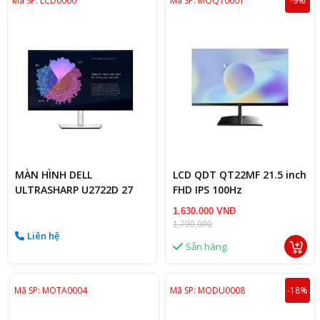
Mã SP: LCD0000
Mã SP: MOQT0001
-9%
MÀN HÌNH DELL
LCD QDT QT22MF 21.5 inch
ULTRASHARP U2722D 27
FHD IPS 100Hz
INCH 2K 60HZ 5MS
1.630.000 VNĐ
LIKENEW
1,799,000
Liên hệ
Sẵn hàng
Mã SP: MOTA0004
Mã SP: MODU0008
-18%