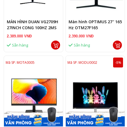
MÀN HÌNH DUAN VG2709H
Màn hình OPTIMUS 27″ 165
27INCH CONG 100HZ 2MS
Hz OTM27F165
2.389.000 VNĐ
2.390.000 VNĐ
Sẵn hàng
Sẵn hàng
Mã SP: MOTA0005
Mã SP: MODU0002
-8%