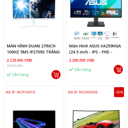
MÀN HÌNH DUAN 27INCH
Màn Hình ASUS VA259HGA
100HZ 5MS IP2709S TRẮNG
(24.5 inch - IPS - FHD -
120Hz - 1ms - Speaker )
2.139.000 VNĐ
2.280.000 VNĐ
2,599,000
Sẵn hàng
Sẵn hàng
Mã SP: MOPH0018
Mã SP: MOHK0006
-45%