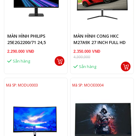
MÀN HÌNH PHILIPS
MÀN HÌNH CONG HKC
25E2G2200/71 24,5
M27A9X 27 INCH FULL HD
75HZ 1MS
2.290.000 VNĐ
2.350.000 VNĐ
4,300,000
Sẵn hàng
Sẵn hàng
Mã SP: MODU0003
Mã SP: MOOE0004