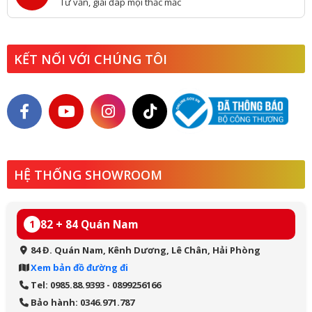
Tư vấn, giải đáp mọi thắc mắc
KẾT NỐI VỚI CHÚNG TÔI
HỆ THỐNG SHOWROOM
82 + 84 Quán Nam
1
84 Đ. Quán Nam, Kênh Dương, Lê Chân, Hải Phòng
Xem bản đồ đường đi
Tel: 0985.88.9393 - 0899256166
Bảo hành: 0346.971.787