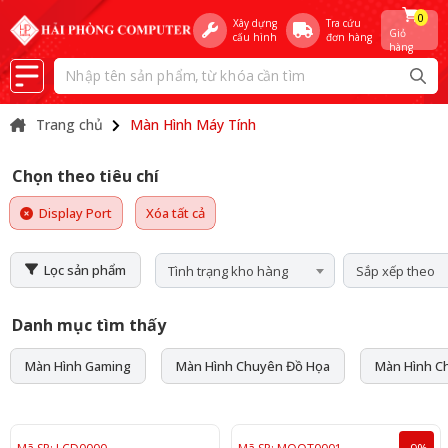
0
Xây dựng
Tra cứu
Giỏ
cấu hình
đơn hàng
hàng
Trang chủ
Màn Hình Máy Tính
Chọn theo tiêu chí
Display Port
Xóa tất cả
Lọc sản phẩm
Tình trạng kho hàng
Sắp xếp theo
Danh mục tìm thấy
Màn Hình Gaming
Màn Hình Chuyên Đồ Họa
Màn Hình C