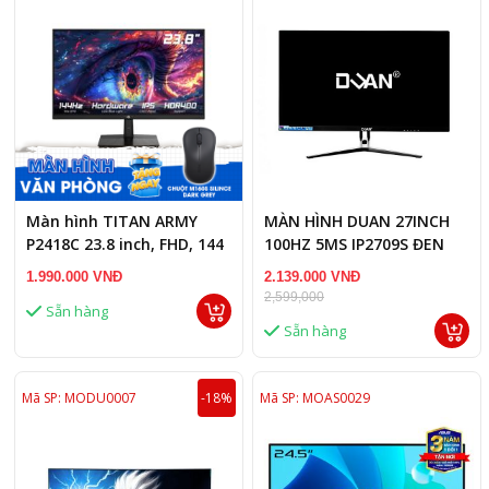
Màn hình TITAN ARMY
MÀN HÌNH DUAN 27INCH
P2418C 23.8 inch, FHD, 144
100HZ 5MS IP2709S ĐEN
Hz
1.990.000 VNĐ
2.139.000 VNĐ
2,599,000
Sẵn hàng
Sẵn hàng
Mã SP: MODU0007
-18%
Mã SP: MOAS0029