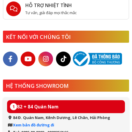
HỖ TRỢ NHIỆT TÌNH
Tư vấn, giải đáp mọi thắc mắc
KẾT NỐI VỚI CHÚNG TÔI
HỆ THỐNG SHOWROOM
82 + 84 Quán Nam
1
84 Đ. Quán Nam, Kênh Dương, Lê Chân, Hải Phòng
Xem bản đồ đường đi