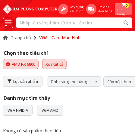
0
Xây dựng
Tra cứu
Giỏ
cấu hình
đơn hàng
hàng
Trang chủ
VGA - Card Màn Hình
Chọn theo tiêu chí
AMD RX 6800
Xóa tất cả
Lọc sản phẩm
Tình trạng kho hàng
Sắp xếp theo
Danh mục tìm thấy
VGA NVIDIA
VGA AMD
Không có sản phẩm theo tiêu