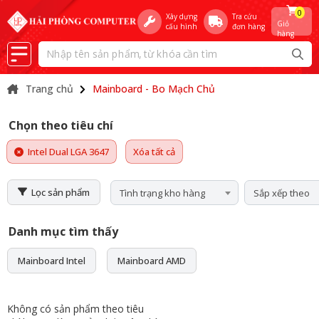
0
Xây dựng
Tra cứu
Giỏ
cấu hình
đơn hàng
hàng
Trang chủ
Mainboard - Bo Mạch Chủ
Chọn theo tiêu chí
Intel Dual LGA 3647
Xóa tất cả
Lọc sản phẩm
Tình trạng kho hàng
Sắp xếp theo
Danh mục tìm thấy
Mainboard Intel
Mainboard AMD
Không có sản phẩm theo tiêu