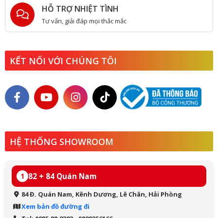
HỖ TRỢ NHIỆT TÌNH
Tư vấn, giải đáp mọi thắc mắc
KẾT NỐI VỚI CHÚNG TÔI
HỆ THỐNG SHOWROOM
82 + 84 Quán Nam
1
84 Đ. Quán Nam, Kênh Dương, Lê Chân, Hải Phòng
Xem bản đồ đường đi