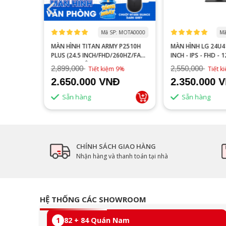
 MOGI0006
Mã SP: MOTA0000
Mã
S27FA
MÀN HÌNH TITAN ARMY P2510H
MÀN HÌNH LG 24U41
YÊN GAME
PLUS (24.5 INCH/FHD/260HZ/FAST
INCH - IPS - FHD - 
IPS/1MS/PHẲNG)
2,899,000
2,550,000
16%
Tiết kiệm 9%
Tiết 
2.650.000 VNĐ
2.350.000 
Sẵn hàng
Sẵn hàng
CHÍNH SÁCH GIAO HÀNG
Nhận hàng và thanh toán tại nhà
HỆ THỐNG CÁC SHOWROOM
1
82 + 84 Quán Nam