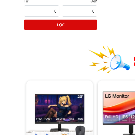
Từ
Đến
LỌC