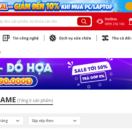
Hotline
0899 256 166
Tin công nghệ
Dịch vụ sửa chữa
Thu cũ đổi
e
GAME
(Tổng 0 sản phẩm)