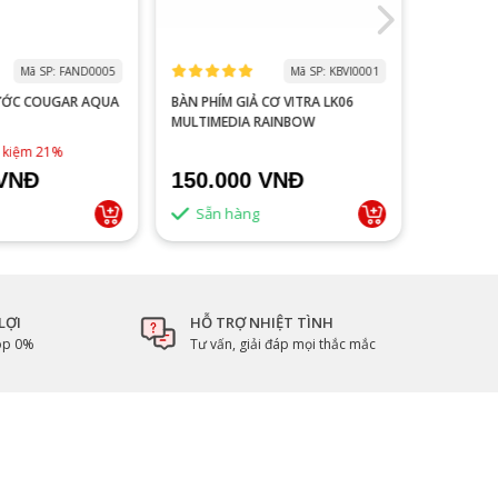
Mã SP: FAND0005
Mã SP: KBVI0001
ƯỚC COUGAR AQUA
BÀN PHÍM GIẢ CƠ VITRA LK06
MÀN HÌNH
MULTIMEDIA RAINBOW
V2218S 100HZ 
ĐEN
1,790,0
t kiệm 21%
 VNĐ
150.000 VNĐ
1.500
Sẵn hàng
Sẵn 
LỢI
HỖ TRỢ NHIỆT TÌNH
góp 0%
Tư vấn, giải đáp mọi thắc mắc