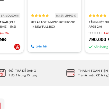
 SP: MOLG0018
Mã SP: LTHP0017
1A-B (23.8
HP LAPTOP 14-EP0550TU BOOK
TẢN NHIỆT N
120HZ - 1MS)
14 NEW FULL BOX
ARGB 240
999,000
kiệm 8%
Tiế
VNĐ
790.000
Liên hệ
Sẵn hàng
ĐỔI TRẢ DỄ DÀNG
THANH TOÁN TIỆN 
1 đổi 1 trong 15 ngày
Trả tiền mặt, CK, trả 