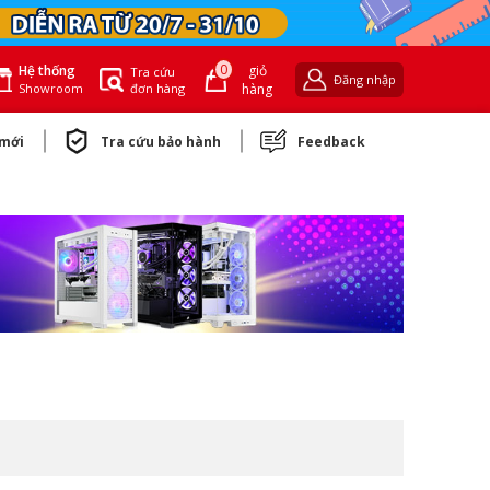
0
giỏ
Hệ thống
Tra cứu
Đăng nhập
đơn hàng
hàng
Showroom
 mới
Tra cứu bảo hành
Feedback