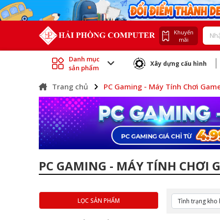
Khuyến
mãi
Danh mục
Xây dựng cấu hình
sản phẩm
Trang chủ
PC Gaming - Máy Tính Chơi Gam
PC GAMING - MÁY TÍNH CHƠI 
LỌC SẢN PHẨM