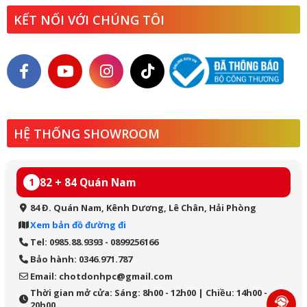
KẾT NỐI VỚI CHÚNG TÔI
HỆ THỐNG SHOWROOM
82 + 84 Quán Nam
1
84 Đ. Quán Nam, Kênh Dương, Lê Chân, Hải Phòng
Xem bản đồ đường đi
Tel: 0985.88.9393 - 0899256166
Bảo hành: 0346.971.787
Email: chotdonhpc@gmail.com
Thời gian mở cửa: Sáng: 8h00 - 12h00 | Chiều: 14h00 -
20h00