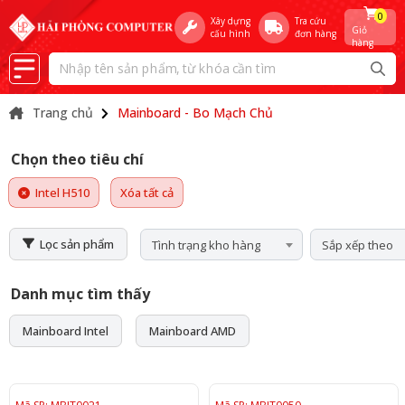
0
Xây dựng
Tra cứu
Giỏ
cấu hình
đơn hàng
hàng
Trang chủ
Mainboard - Bo Mạch Chủ
Chọn theo tiêu chí
Intel H510
Xóa tất cả
Lọc sản phẩm
Tình trạng kho hàng
Sắp xếp theo
Danh mục tìm thấy
Mainboard Intel
Mainboard AMD