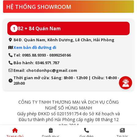
HỆ THỐNG SHOWROOM
82 + 84 Quán Nam
1
84 Đ. Quán Nam, Kênh Dương, Lê Chân, Hải Phòng
Xem bản đồ đường đi
Tel: 0985.88.9393 - 0899256166
Bảo hành: 0346.971.787
Email: chotdonhpc@gmail.com
Thời gian mở cửa: Sáng: 8h00 - 12h00 | Chiều: 14h00 -
20h00
CÔNG TY TNHH THƯƠNG MẠI VÀ DỊCH VỤ CÔNG
NGHỆ SỐ HÙNG MẠNH
Giấy phép ĐKKD số 0201591754 do Sở Kế hoạch và
Đầu tư thành phố Hải Phòng cấp ngày 08 tháng 12
năm 2014
84 Quán Nam - Lê Chân - Hải Phòng
Trang chủ
Danh mục
Gọi điện
Tin tức