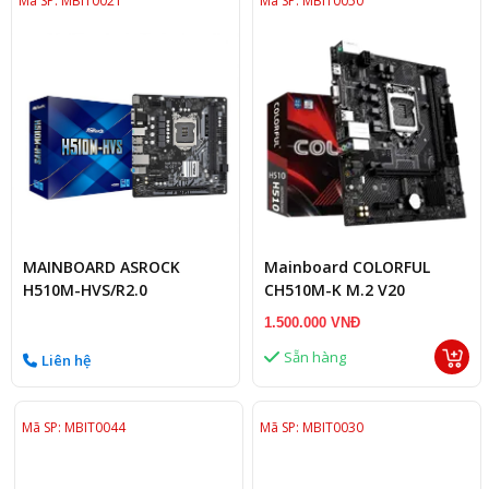
Mã SP: MBIT0021
Mã SP: MBIT0050
MAINBOARD ASROCK
Mainboard COLORFUL
H510M-HVS/R2.0
CH510M-K M.2 V20
1.500.000 VNĐ
Sẵn hàng
Liên hệ
Mã SP: MBIT0044
Mã SP: MBIT0030