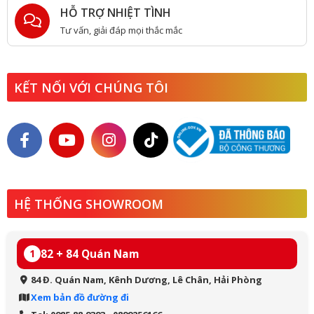
HỖ TRỢ NHIỆT TÌNH
Tư vấn, giải đáp mọi thắc mắc
KẾT NỐI VỚI CHÚNG TÔI
HỆ THỐNG SHOWROOM
82 + 84 Quán Nam
1
84 Đ. Quán Nam, Kênh Dương, Lê Chân, Hải Phòng
Xem bản đồ đường đi