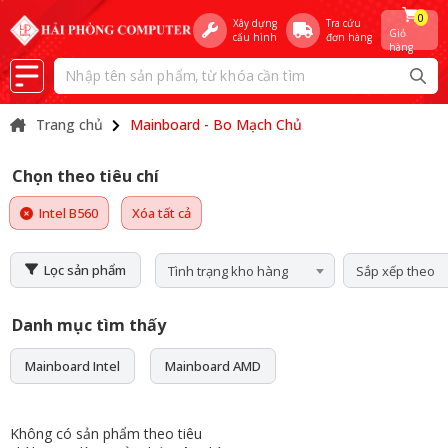
0
Xây dựng
Tra cứu
Giỏ
cấu hình
đơn hàng
hàng
Trang chủ
Mainboard - Bo Mạch Chủ
Chọn theo tiêu chí
Intel B560
Xóa tất cả
Lọc sản phẩm
Tình trạng kho hàng
Sắp xếp theo
Danh mục tìm thấy
Mainboard Intel
Mainboard AMD
Không có sản phẩm theo tiêu