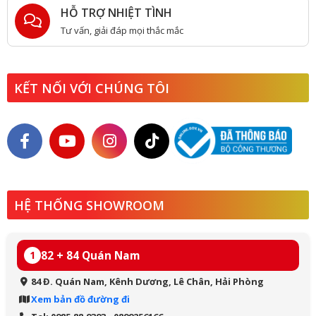
HỖ TRỢ NHIỆT TÌNH
Tư vấn, giải đáp mọi thắc mắc
KẾT NỐI VỚI CHÚNG TÔI
HỆ THỐNG SHOWROOM
82 + 84 Quán Nam
1
84 Đ. Quán Nam, Kênh Dương, Lê Chân, Hải Phòng
Xem bản đồ đường đi