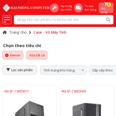
0
Xây dựng
Tra cứu
Giỏ
cấu hình
đơn hàng
hàng
Trang chủ
Case - Vỏ Máy Tính
Chọn theo tiêu chí
Kenoo
Xóa tất cả
Lọc sản phẩm
Tình trạng kho hàng
Sắp xếp theo
Mã SP: CSKE0017
Mã SP: CSKE0009