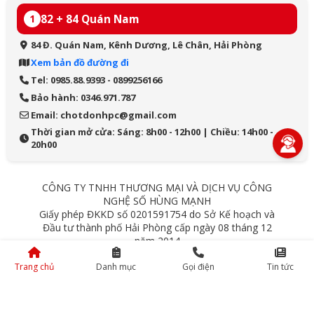
82 + 84 Quán Nam
1
84 Đ. Quán Nam, Kênh Dương, Lê Chân, Hải Phòng
Xem bản đồ đường đi
Tel: 0985.88.9393 - 0899256166
Bảo hành: 0346.971.787
Email: chotdonhpc@gmail.com
Thời gian mở cửa: Sáng: 8h00 - 12h00 | Chiều: 14h00 -
20h00
CÔNG TY TNHH THƯƠNG MẠI VÀ DỊCH VỤ CÔNG
NGHỆ SỐ HÙNG MẠNH
Giấy phép ĐKKD số 0201591754 do Sở Kế hoạch và
Đầu tư thành phố Hải Phòng cấp ngày 08 tháng 12
năm 2014
84 Quán Nam - Lê Chân - Hải Phòng
Trang chủ
Danh mục
Gọi điện
Tin tức