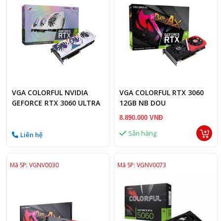
VGA COLORFUL NVIDIA
VGA COLORFUL RTX 3060
GEFORCE RTX 3060 ULTRA
12GB NB DOU
W OC 12GB
8.890.000 VNĐ
Sẵn hàng
Liên hệ
Mã SP: VGNV0030
Mã SP: VGNV0073