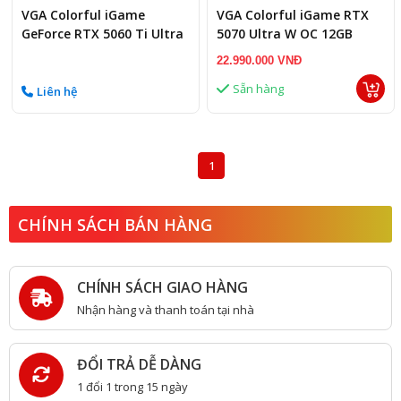
VGA Colorful iGame
VGA Colorful iGame RTX
GeForce RTX 5060 Ti Ultra
5070 Ultra W OC 12GB
W DUO OC 8GB-V
22.990.000 VNĐ
Sẵn hàng
Liên hệ
1
CHÍNH SÁCH BÁN HÀNG
CHÍNH SÁCH GIAO HÀNG
Nhận hàng và thanh toán tại nhà
ĐỔI TRẢ DỄ DÀNG
1 đổi 1 trong 15 ngày