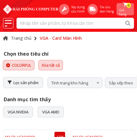
0
Xây dựng
Tra cứu
Giỏ
cấu hình
đơn hàng
hàng
Trang chủ
VGA - Card Màn Hình
Chọn theo tiêu chí
COLORFUL
Xóa tất cả
Lọc sản phẩm
Tình trạng kho hàng
Sắp xếp theo
Danh mục tìm thấy
VGA NVIDIA
VGA AMD