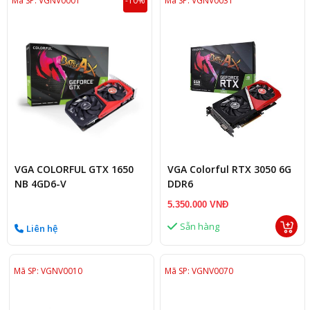
Mã SP: VGNV0001
-10%
Mã SP: VGNV0031
VGA COLORFUL GTX 1650
VGA Colorful RTX 3050 6G
NB 4GD6-V
DDR6
5.350.000 VNĐ
Sẵn hàng
Liên hệ
Mã SP: VGNV0010
Mã SP: VGNV0070