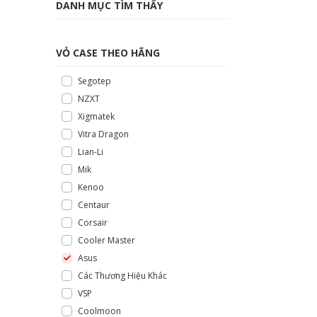
DANH MỤC TÌM THẤY
VỎ CASE THEO HÃNG
Segotep
NZXT
Xigmatek
Vitra Dragon
Lian-Li
Mik
Kenoo
Centaur
Corsair
Cooler Master
Asus
Các Thương Hiệu Khác
VSP
Coolmoon