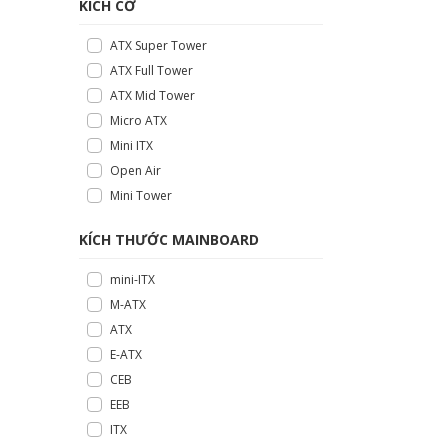
KÍCH CỠ
ATX Super Tower
ATX Full Tower
ATX Mid Tower
Micro ATX
Mini ITX
Open Air
Mini Tower
KÍCH THƯỚC MAINBOARD
mini-ITX
M-ATX
ATX
E-ATX
CEB
EEB
ITX