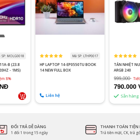
 SP: MOLG0018
Mã SP: LTHP0017
1A-B (23.8
HP LAPTOP 14-EP0550TU BOOK
TẢN NHIỆT N
120HZ - 1MS)
14 NEW FULL BOX
ARGB 240
999,000
kiệm 8%
Tiế
VNĐ
790.000
Liên hệ
Sẵn hàng
ĐỔI TRẢ DỄ DÀNG
THANH TOÁN TIỆN 
1 đổi 1 trong 15 ngày
Trả tiền mặt, CK, trả 