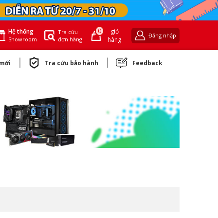
0
giỏ
Hệ thống
Tra cứu
Đăng nhập
đơn hàng
hàng
Showroom
 mới
Tra cứu bảo hành
Feedback