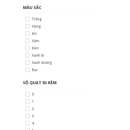
MÀU SẮC
Trắng
Hồng
Đỏ
Xám
Đen
Xanh lá
Xanh dương
Bạc
SỐ QUẠT ĐI KÈM
0
1
2
3
4