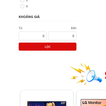
5
6
KHOẢNG GIÁ
Từ
Đến
LỌC