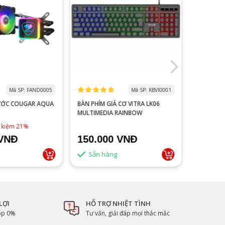
Mã SP: FAND0005
Mã SP: KBVI0001
ƯỚC COUGAR AQUA
BÀN PHÍM GIẢ CƠ VITRA LK06
MÀN HÌNH
MULTIMEDIA RAINBOW
V2218S 100HZ 
ĐEN
1,790,0
t kiệm 21%
 VNĐ
150.000 VNĐ
1.500
Sẵn hàng
Sẵn 
LỢI
HỖ TRỢ NHIỆT TÌNH
góp 0%
Tư vấn, giải đáp mọi thắc mắc