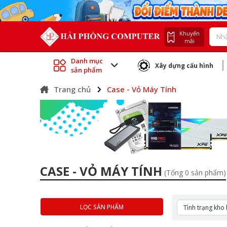
Khuyến
mãi
Danh mục
Xây dựng cấu hình
sản phẩm
Trang chủ
Case - Vỏ Máy Tính
CASE - VỎ MÁY TÍNH
(Tổng 0 sản phẩm)
LỌC SẢN PHẨM