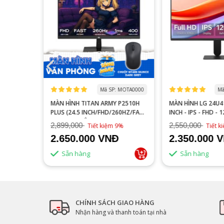
 MOGI0006
Mã SP: MOTA0000
Mã
S27FA
MÀN HÌNH TITAN ARMY P2510H
MÀN HÌNH LG 24U41
YÊN GAME
PLUS (24.5 INCH/FHD/260HZ/FAST
INCH - IPS - FHD - 
IPS/1MS/PHẲNG)
2,899,000
2,550,000
16%
Tiết kiệm 9%
Tiết 
2.650.000 VNĐ
2.350.000 
Sẵn hàng
Sẵn hàng
CHÍNH SÁCH GIAO HÀNG
Nhận hàng và thanh toán tại nhà