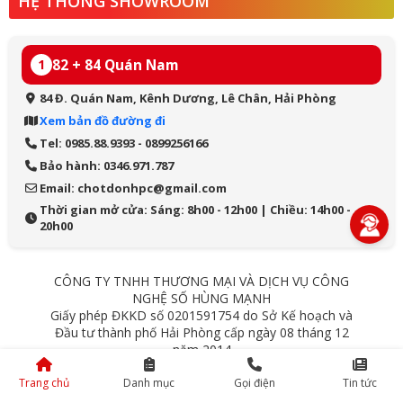
HỆ THỐNG SHOWROOM
82 + 84 Quán Nam
1
84 Đ. Quán Nam, Kênh Dương, Lê Chân, Hải Phòng
Xem bản đồ đường đi
Tel: 0985.88.9393 - 0899256166
Bảo hành: 0346.971.787
Email: chotdonhpc@gmail.com
Thời gian mở cửa: Sáng: 8h00 - 12h00 | Chiều: 14h00 -
20h00
CÔNG TY TNHH THƯƠNG MẠI VÀ DỊCH VỤ CÔNG
NGHỆ SỐ HÙNG MẠNH
Giấy phép ĐKKD số 0201591754 do Sở Kế hoạch và
Đầu tư thành phố Hải Phòng cấp ngày 08 tháng 12
năm 2014
84 Quán Nam - Lê Chân - Hải Phòng
Trang chủ
Danh mục
Gọi điện
Tin tức