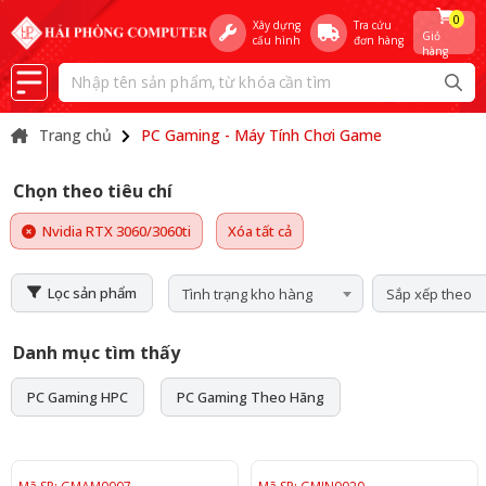
0
Xây dựng
Tra cứu
Giỏ
cấu hình
đơn hàng
hàng
Trang chủ
PC Gaming - Máy Tính Chơi Game
Chọn theo tiêu chí
Nvidia RTX 3060/3060ti
Xóa tất cả
Lọc sản phẩm
Tình trạng kho hàng
Sắp xếp theo
Danh mục tìm thấy
PC Gaming HPC
PC Gaming Theo Hãng