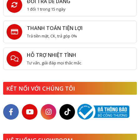
ĐỔI TRẢ DỄ DÀNG
1 đổi 1 trong 15 ngày
THANH TOÁN TIỆN LỢI
Trả tiền mặt, CK, trả góp 0%
HỖ TRỢ NHIỆT TÌNH
Tư vấn, giải đáp mọi thắc mắc
KẾT NỐI VỚI CHÚNG TÔI