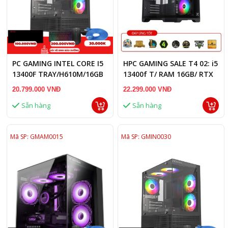
PC GAMING INTEL CORE I5
HPC GAMING SALE T4 02: i5
13400F TRAY/H610M/16GB
13400f T/ RAM 16GB/ RTX
RAM/RTX 3060 TI 8GB
3060 12GB
20.799.000 VNĐ
22.299.000 VNĐ
Sẵn hàng
Sẵn hàng
Mã SP: GMAM0015
Mã SP: GMIN0030