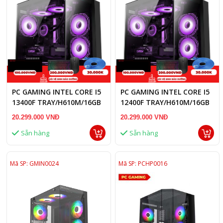
PC GAMING INTEL CORE I5
PC GAMING INTEL CORE I5
13400F TRAY/H610M/16GB
12400F TRAY/H610M/16GB
RAM/RTX 3060 12GB
RAM/RTX 3060 TI 8GB
20.299.000 VNĐ
20.299.000 VNĐ
Sẵn hàng
Sẵn hàng
Mã SP: GMIN0024
Mã SP: PCHP0016