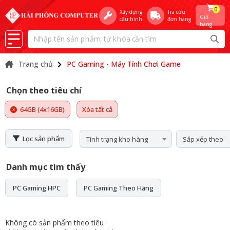
0
Xây dựng
Tra cứu
Giỏ
cấu hình
đơn hàng
hàng
Trang chủ
PC Gaming - Máy Tính Chơi Game
Chọn theo tiêu chí
64GB (4x16GB)
Xóa tất cả
Lọc sản phẩm
Tình trạng kho hàng
Sắp xếp theo
Danh mục tìm thấy
PC Gaming HPC
PC Gaming Theo Hãng
Không có sản phẩm theo tiêu