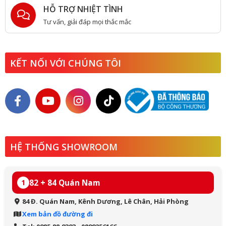
HỖ TRỢ NHIỆT TÌNH
Tư vấn, giải đáp mọi thắc mắc
KẾT NỐI VỚI CHÚNG TÔI
HỆ THỐNG SHOWROOM
82 + 84 Quán Nam
1
84 Đ. Quán Nam, Kênh Dương, Lê Chân, Hải Phòng
Xem bản đồ đường đi