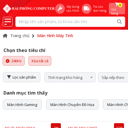
0
Xây dựng
Tra cứu
Giỏ
cấu hình
đơn hàng
hàng
Trang chủ
Màn Hình Máy Tính
Chọn theo tiêu chí
240Hz
Xóa tất cả
Lọc sản phẩm
Tình trạng kho hàng
Sắp xếp theo
Danh mục tìm thấy
Màn Hình Gaming
Màn Hình Chuyên Đồ Họa
Màn Hình C