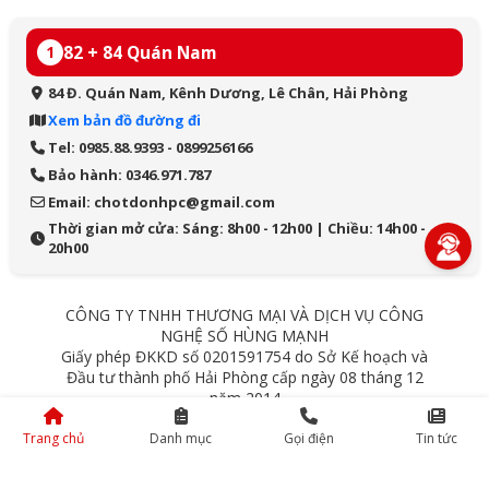
82 + 84 Quán Nam
1
84 Đ. Quán Nam, Kênh Dương, Lê Chân, Hải Phòng
Xem bản đồ đường đi
Tel: 0985.88.9393 - 0899256166
Bảo hành: 0346.971.787
Email: chotdonhpc@gmail.com
Thời gian mở cửa: Sáng: 8h00 - 12h00 | Chiều: 14h00 -
20h00
CÔNG TY TNHH THƯƠNG MẠI VÀ DỊCH VỤ CÔNG
NGHỆ SỐ HÙNG MẠNH
Giấy phép ĐKKD số 0201591754 do Sở Kế hoạch và
Đầu tư thành phố Hải Phòng cấp ngày 08 tháng 12
năm 2014
84 Quán Nam - Lê Chân - Hải Phòng
Trang chủ
Danh mục
Gọi điện
Tin tức