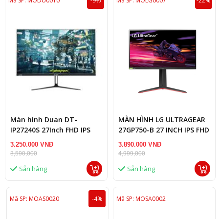
Mã SP: MODU0010
-9%
Mã SP: MOLG0007
-22%
Màn hình Duan DT-
MÀN HÌNH LG ULTRAGEAR
IP27240S 27Inch FHD IPS
27GP750-B 27 INCH IPS FHD
240Hz Đen
240HZ 1MS HDR FREESYNC
3.250.000 VNĐ
3.890.000 VNĐ
G-SYNC
3,590,000
4,999,000
Sẵn hàng
Sẵn hàng
Mã SP: MOAS0020
-4%
Mã SP: MOSA0002