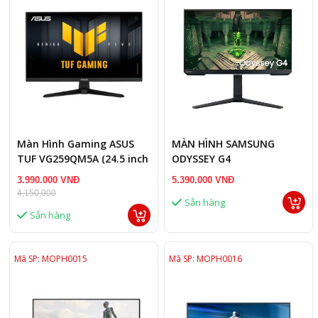
Màn Hình Gaming ASUS
MÀN HÌNH SAMSUNG
TUF VG259QM5A (24.5 inch
ODYSSEY G4
- IPS - FHD - 240Hz - 0.3ms-
LS27BG400EEXXV 27INCH
3.990.000 VNĐ
5.390.000 VNĐ
Speaker)
FULL HD IPS 240HZ 1MS
4,150,000
Sẵn hàng
Sẵn hàng
Mã SP: MOPH0015
Mã SP: MOPH0016