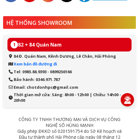
HỆ THỐNG SHOWROOM
82 + 84 Quán Nam
1
84 Đ. Quán Nam, Kênh Dương, Lê Chân, Hải Phòng
Xem bản đồ đường đi
Tel: 0985.88.9393 - 0899256166
Bảo hành: 0346.971.787
Email: chotdonhpc@gmail.com
Thời gian mở cửa: Sáng: 8h00 - 12h00 | Chiều: 14h00 -
20h00
CÔNG TY TNHH THƯƠNG MẠI VÀ DỊCH VỤ CÔNG
NGHỆ SỐ HÙNG MẠNH
Giấy phép ĐKKD số 0201591754 do Sở Kế hoạch và
Đầu tư thành phố Hải Phòng cấp ngày 08 tháng 12