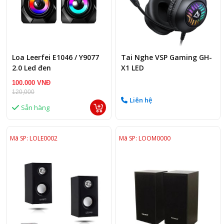
Loa Leerfei E1046 / Y9077
Tai Nghe VSP Gaming GH-
2.0 Led đen
X1 LED
100.000 VNĐ
120,000
Liên hệ
Sẵn hàng
Mã SP: LOLE0002
Mã SP: LOOM0000