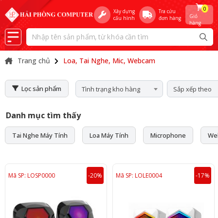
0
Xây dựng
Tra cứu
Giỏ
cấu hình
đơn hàng
hàng
Trang chủ
Loa, Tai Nghe, Mic, Webcam
Lọc sản phẩm
Tình trạng kho hàng
Sắp xếp theo
Danh mục tìm thấy
Tai Nghe Máy Tính
Loa Máy Tính
Microphone
We
Mã SP: LOSP0000
-20%
Mã SP: LOLE0004
-17%