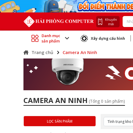
Khuyến
mãi
Danh mục
Xây dựng cấu hình
sản phẩm
Trang chủ
Camera An Ninh
CAMERA AN NINH
(Tổng 0 sản phẩm)
LỌC SẢN PHẨM