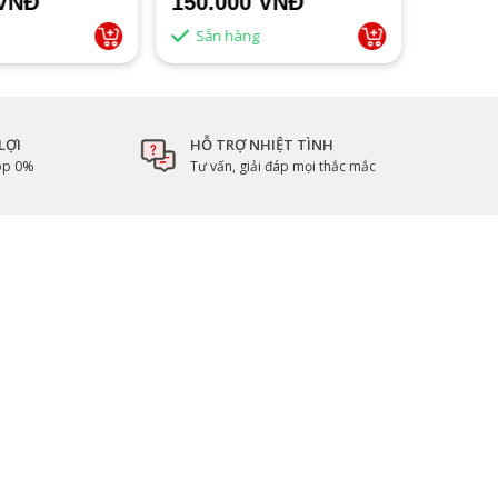
 VNĐ
150.000 VNĐ
1.500
Sẵn hàng
Sẵn 
LỢI
HỖ TRỢ NHIỆT TÌNH
góp 0%
Tư vấn, giải đáp mọi thắc mắc