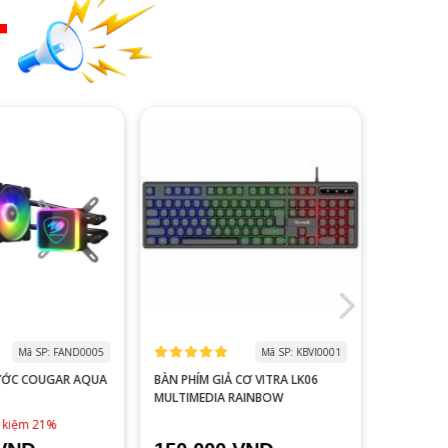
T
Mã SP: FAND0005
Mã SP: KBVI0001
ƯỚC COUGAR AQUA
BÀN PHÍM GIẢ CƠ VITRA LK06
MÀN HÌNH
MULTIMEDIA RAINBOW
V2218S 100HZ 
ĐEN
1,790,0
t kiệm 21%