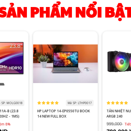
SẢN PHẨM NỔI BẬ
 SP: MOLG0018
Mã SP: LTHP0017
1A-B (23.8
HP LAPTOP 14-EP0550TU BOOK
TẢN NHIỆT N
120HZ - 1MS)
14 NEW FULL BOX
ARGB 240
999,000
kiệm 8%
Tiế