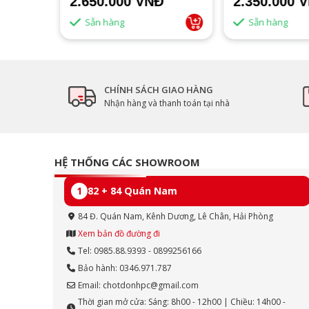
2.650.000 VNĐ
2.350.000 
Sẵn hàng
Sẵn hàng
CHÍNH SÁCH GIAO HÀNG
Nhận hàng và thanh toán tại nhà
HỆ THỐNG CÁC SHOWROOM
1
82 + 84 Quán Nam
84 Đ. Quán Nam, Kênh Dương, Lê Chân, Hải Phòng
Xem bản đồ đường đi
Tel: 0985.88.9393 - 0899256166
Bảo hành: 0346.971.787
Email: chotdonhpc@gmail.com
Thời gian mở cửa: Sáng: 8h00 - 12h00 | Chiều: 14h00 -