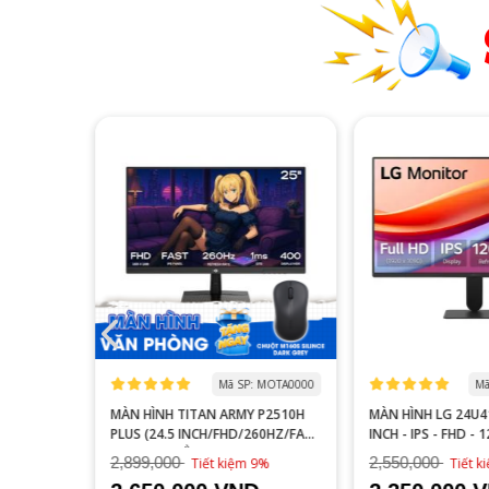
 MOGI0006
Mã SP: MOTA0000
Mã
S27FA
MÀN HÌNH TITAN ARMY P2510H
MÀN HÌNH LG 24U41
YÊN GAME
PLUS (24.5 INCH/FHD/260HZ/FAST
INCH - IPS - FHD - 
IPS/1MS/PHẲNG)
2,899,000
2,550,000
16%
Tiết kiệm 9%
Tiết 