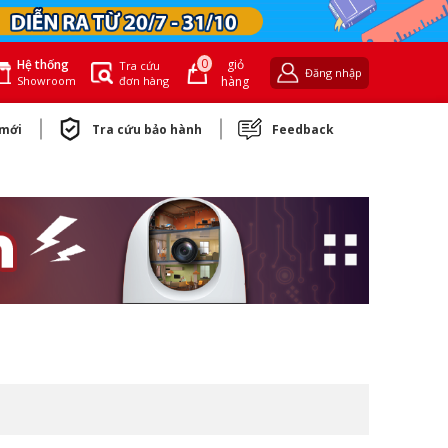
0
giỏ
Hệ thống
Tra cứu
Đăng nhập
đơn hàng
hàng
Showroom
 mới
Tra cứu bảo hành
Feedback