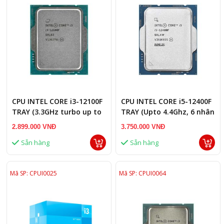
CPU INTEL CORE i3-12100F
CPU INTEL CORE i5-12400F
TRAY (3.3GHz turbo up to
TRAY (Upto 4.4Ghz, 6 nhân
4.3GHz, 4 nhân 8 luồng,
12 luồng)
2.899.000 VNĐ
3.750.000 VNĐ
12MB Cache)
Sẵn hàng
Sẵn hàng
Mã SP: CPUI0025
Mã SP: CPUI0064