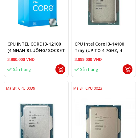
CPU INTEL CORE I3-12100
CPU Intel Core i3-14100
(4 NHÂN 8 LUỒNG/ SOCKET
Tray (UP TO 4.7GHZ, 4
LGA 1700)
NHÂN 8 LUỒNG, 12MB
3.990.000 VNĐ
3.999.000 VNĐ
CACHE, 60W)
Sẵn hàng
Sẵn hàng
Mã SP: CPUI0039
Mã SP: CPUI0023