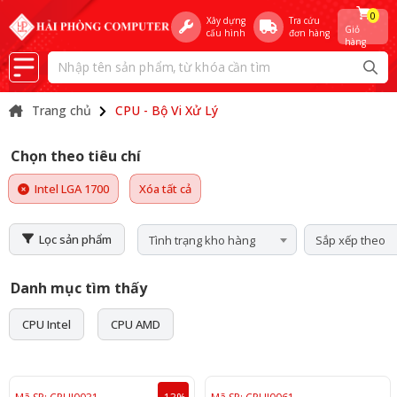
0
Xây dựng
Tra cứu
Giỏ
cấu hình
đơn hàng
hàng
Trang chủ
CPU - Bộ Vi Xử Lý
Chọn theo tiêu chí
Intel LGA 1700
Xóa tất cả
Lọc sản phẩm
Tình trạng kho hàng
Sắp xếp theo
Danh mục tìm thấy
CPU Intel
CPU AMD