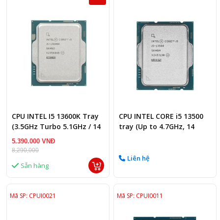
CPU INTEL I5 13600K Tray
CPU INTEL CORE i5 13500
(3.5GHz Turbo 5.1GHz / 14
tray (Up to 4.7GHz, 14
Nhân 20 Luồng/ LGA 1700)
Cores, 20 Threads, 24MB
5.390.000 VNĐ
Cache, Raptor Lake)
8,290,000
Liên hệ
Sẵn hàng
Mã SP: CPUI0021
Mã SP: CPUI0011