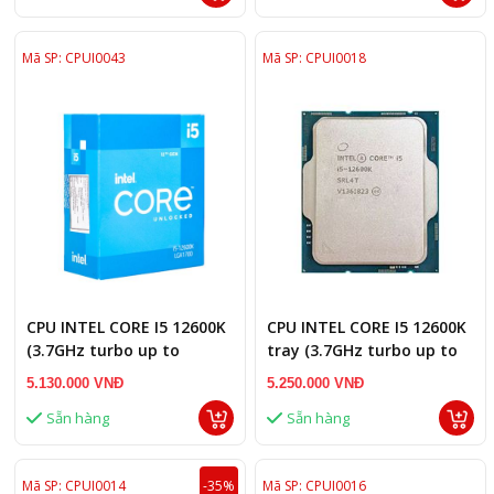
Mã SP: CPUI0043
Mã SP: CPUI0018
CPU INTEL CORE I5 12600K
CPU INTEL CORE I5 12600K
(3.7GHz turbo up to
tray (3.7GHz turbo up to
4.9Ghz, 10 nhân 16
4.9Ghz, 10 nhân 16
5.130.000 VNĐ
5.250.000 VNĐ
luồng,Socket Intel LGA
luồng,Socket Intel LGA
Sẵn hàng
Sẵn hàng
1700)
1700)
Mã SP: CPUI0014
-35%
Mã SP: CPUI0016