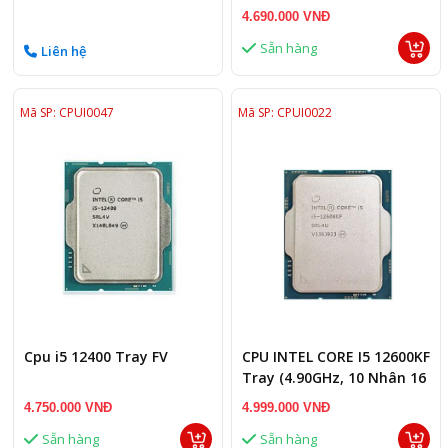
LGA 1700)
4.690.000 VNĐ
Sẵn hàng
Liên hệ
Mã SP: CPUI0047
Mã SP: CPUI0022
Cpu i5 12400 Tray FV
CPU INTEL CORE I5 12600KF
Tray (4.90GHz, 10 Nhân 16
Luồng, 20M Cache, Alder
4.750.000 VNĐ
4.999.000 VNĐ
Lake)
Sẵn hàng
Sẵn hàng