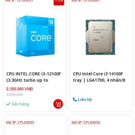
Mã SP: CPUI0031
-13%
Mã SP: CPUI0061
CPU INTEL CORE i3-12100F
CPU Intel Core i3 14100F
(3.3GHz turbo up to
tray | LGA1700, 4 nhân/8
4.3GHz, 4 nhân 8 luồng,
luồng, Max 4.7 GHz
2.350.000 VNĐ
12MB Cache)
2,699,000
Liên hệ
Sẵn hàng
Mã SP: CPUI0035
Mã SP: CPUI0030