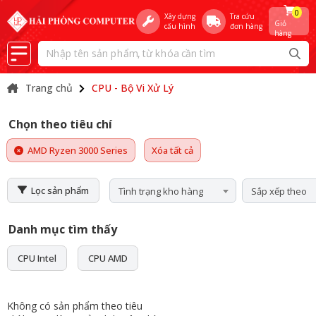
0
Xây dựng
Tra cứu
Giỏ
cấu hình
đơn hàng
hàng
Trang chủ
CPU - Bộ Vi Xử Lý
Chọn theo tiêu chí
AMD Ryzen 3000 Series
Xóa tất cả
Lọc sản phẩm
Tình trạng kho hàng
Sắp xếp theo
Danh mục tìm thấy
CPU Intel
CPU AMD
Không có sản phẩm theo tiêu