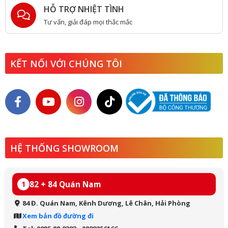
HỖ TRỢ NHIỆT TÌNH
Tư vấn, giải đáp mọi thắc mắc
KẾT NỐI VỚI CHÚNG TÔI
HỆ THỐNG SHOWROOM
82 + 84 Quán Nam
1
84 Đ. Quán Nam, Kênh Dương, Lê Chân, Hải Phòng
Xem bản đồ đường đi