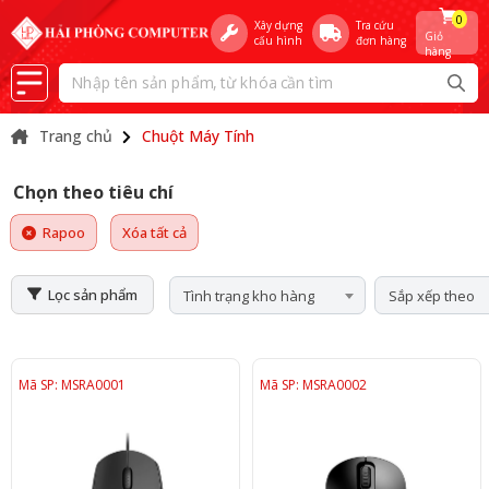
0
Xây dựng
Tra cứu
Giỏ
cấu hình
đơn hàng
hàng
Trang chủ
Chuột Máy Tính
Chọn theo tiêu chí
Rapoo
Xóa tất cả
Lọc sản phẩm
Tình trạng kho hàng
Sắp xếp theo
Mã SP: MSRA0001
Mã SP: MSRA0002