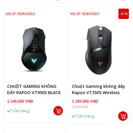
Mã SP: MSRA0003
Mã SP: MSRA0007
-41%
CHUỘT GAMING KHÔNG
Chuột Gaming không dây
DÂY RAPOO VT950S BLACK
Rapoo VT350S Wireless
2.4G
1.148.000 VNĐ
1.189.000 VNĐ
1,999,000
Sẵn hàng
Sẵn hàng