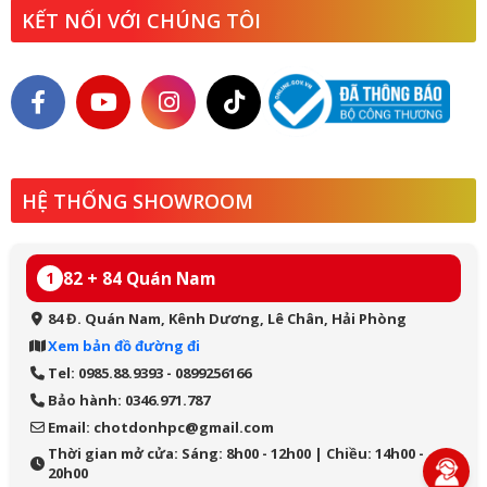
KẾT NỐI VỚI CHÚNG TÔI
HỆ THỐNG SHOWROOM
82 + 84 Quán Nam
1
84 Đ. Quán Nam, Kênh Dương, Lê Chân, Hải Phòng
Xem bản đồ đường đi
Tel: 0985.88.9393 - 0899256166
Bảo hành: 0346.971.787
Email: chotdonhpc@gmail.com
Thời gian mở cửa: Sáng: 8h00 - 12h00 | Chiều: 14h00 -
20h00