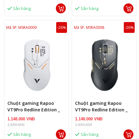
Sẵn hàng
Sẵn hàng
Mã SP: MSRA0009
-26%
Mã SP: MSRA0008
-26%
Chuột gaming Rapoo
Chuột gaming Rapoo
VT9Pro Redline Edition _
VT9Pro Redline Edition _
White Orange (Kết nối USB
Black Gold (Kết nối USB +
1.148.000 VNĐ
1.148.000 VNĐ
+ Wireless 2.4G)
Wireless 2.4G)
1,550,000
1,550,000
Sẵn hàng
Sẵn hàng