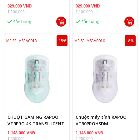
(Wireless 2.4ghz/Dây
(Wireless 2.4ghz/Dây
929.000 VNĐ
929.000 VNĐ
USB/PMW3398/Xám nhạt)
USB/PMW3398/Xanh nhạt)
1,100,000
1,100,000
Sẵn hàng
Sẵn hàng
Mã SP: MSRA0013
-15%
Mã SP: MSRA0010
-8%
CHUỘT GAMING RAPOO
Chuột máy tính RAPOO
VT9PRO 4K TRANSLUCENT
VT90PROHSDM
BLUE (WIRELESS
Translucent Purple
1.148.000 VNĐ
1.148.000 VNĐ
2.4GHZ/USB/PAW3398)
1,350,000
1,250,000