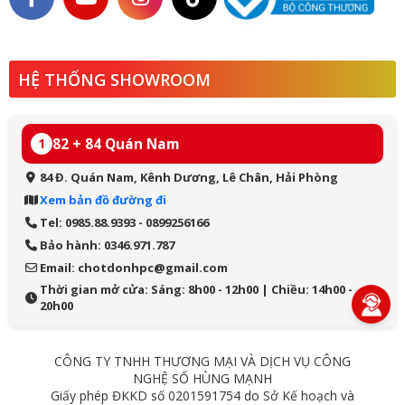
HỆ THỐNG SHOWROOM
82 + 84 Quán Nam
1
84 Đ. Quán Nam, Kênh Dương, Lê Chân, Hải Phòng
Xem bản đồ đường đi
Tel: 0985.88.9393 - 0899256166
Bảo hành: 0346.971.787
Email: chotdonhpc@gmail.com
Thời gian mở cửa: Sáng: 8h00 - 12h00 | Chiều: 14h00 -
20h00
CÔNG TY TNHH THƯƠNG MẠI VÀ DỊCH VỤ CÔNG
NGHỆ SỐ HÙNG MẠNH
Giấy phép ĐKKD số 0201591754 do Sở Kế hoạch và