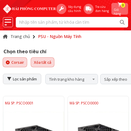
0
Xây dựng
Tra cứu
Giỏ
cấu hình
đơn hàng
hàng
Trang chủ
PSU - Nguồn Máy Tính
Chọn theo tiêu chí
Corsair
Xóa tất cả
Lọc sản phẩm
Tình trạng kho hàng
Sắp xếp theo
Mã SP: PSCO0001
Mã SP: PSCO0000