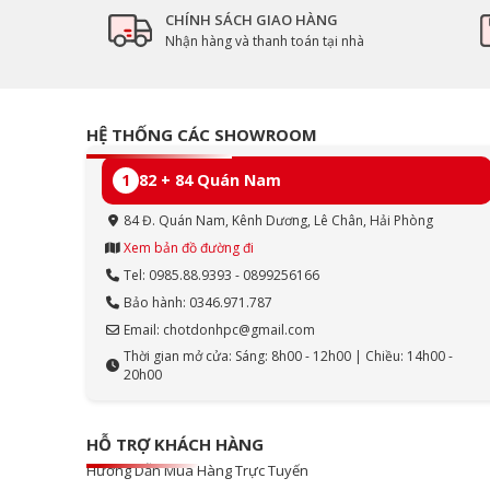
CHÍNH SÁCH GIAO HÀNG
Nhận hàng và thanh toán tại nhà
HỆ THỐNG CÁC SHOWROOM
1
82 + 84 Quán Nam
84 Đ. Quán Nam, Kênh Dương, Lê Chân, Hải Phòng
Xem bản đồ đường đi
Tel: 0985.88.9393 - 0899256166
Bảo hành: 0346.971.787
Email: chotdonhpc@gmail.com
Thời gian mở cửa: Sáng: 8h00 - 12h00 | Chiều: 14h00 -
20h00
HỖ TRỢ KHÁCH HÀNG
Hướng Dẫn Mua Hàng Trực Tuyến