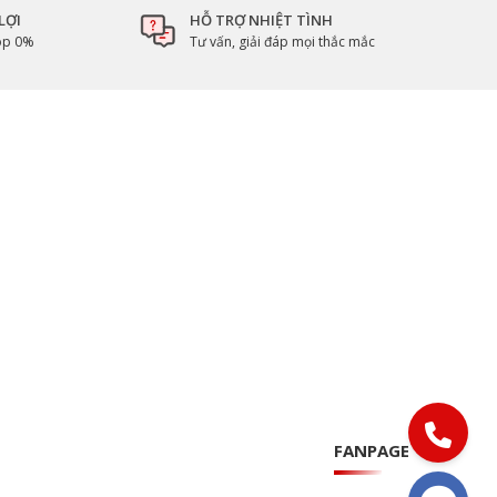
LỢI
HỖ TRỢ NHIỆT TÌNH
góp 0%
Tư vấn, giải đáp mọi thắc mắc
FANPAGE