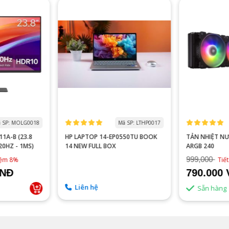
 SP: MOLG0018
Mã SP: LTHP0017
1A-B (23.8
HP LAPTOP 14-EP0550TU BOOK
TẢN NHIỆT N
120HZ - 1MS)
14 NEW FULL BOX
ARGB 240
999,000
kiệm 8%
Tiế
VNĐ
790.000
Liên hệ
Sẵn hàng