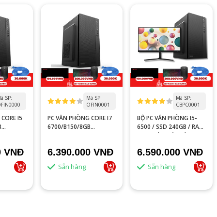
ã SP:
Mã SP:
Mã SP:
FIN0000
OFIN0001
CBPC0001
CORE I5
PC VĂN PHÒNG CORE I7
BỘ PC VĂN PHÒNG I5-
B
6700/B150/8GB
6500 / SSD 240GB / RAM
B
RAM/SSD 240GB
8GB / KÈM MÀN HÌNH 22
INCH CHÍNH HÃNG
0 VNĐ
6.390.000 VNĐ
6.590.000 VNĐ
Sẵn hàng
Sẵn hàng