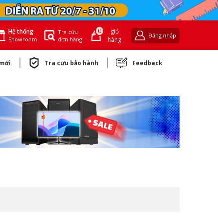
0
giỏ
Hệ thống
Tra cứu
Đăng nhập
đơn hàng
hàng
Showroom
 mới
Tra cứu bảo hành
Feedback