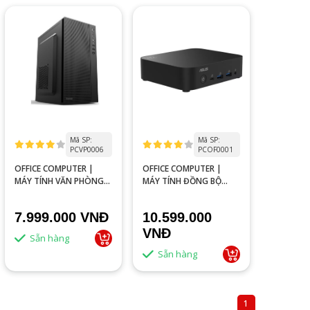
Mã SP:
Mã SP:
PCVP0006
PCOF0001
OFFICE COMPUTER |
OFFICE COMPUTER |
MÁY TÍNH VĂN PHÒNG
MÁY TÍNH ĐỒNG BỘ
I3-10105/ RAM 8GB/ SSD
ASUS NUC 14 ESSENTIAL
240GB
NUC14MNK355 (CORE 3
7.999.000 VNĐ
10.599.000
N355/ NOOS/ 3Y) RAM
8G/ SSD 256GB
VNĐ
Sẵn hàng
Sẵn hàng
1