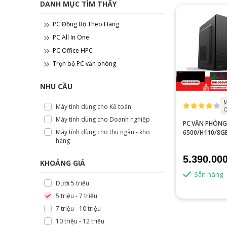
DANH MỤC TÌM THẤY
PC Đồng Bộ Theo Hãng
PC All In One
PC Office HPC
Trọn bộ PC văn phòng
NHU CẦU
M
Máy tính dùng cho Kế toán
O
Máy tính dùng cho Doanh nghiệp
PC VĂN PHÒNG 
Máy tính dùng cho thu ngân - kho
6500/H110/8G
hàng
RAM/SSD 240G
5.390.00
KHOẢNG GIÁ
Sẵn hàng
Dưới 5 triệu
5 triệu - 7 triệu
7 triệu - 10 triệu
10 triệu - 12 triệu