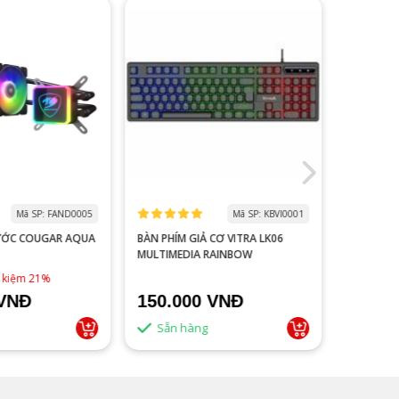
Mã SP: FAND0005
Mã SP: KBVI0001
ƯỚC COUGAR AQUA
BÀN PHÍM GIẢ CƠ VITRA LK06
MÀN HÌNH
MULTIMEDIA RAINBOW
V2218S 100HZ 
ĐEN
1,790,0
t kiệm 21%
 VNĐ
150.000 VNĐ
1.500
Sẵn hàng
Sẵn 