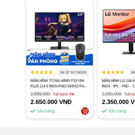
 MOGI0006
Mã SP: MOTA0000
Mã
S27FA
MÀN HÌNH TITAN ARMY P2510H
MÀN HÌNH LG 24U41
YÊN GAME
PLUS (24.5 INCH/FHD/260HZ/FAST
INCH - IPS - FHD - 
IPS/1MS/PHẲNG)
2,899,000
2,550,000
16%
Tiết kiệm 9%
Tiết 
2.650.000 VNĐ
2.350.000 
Sẵn hàng
Sẵn hàng