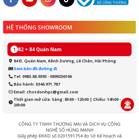
HỆ THỐNG SHOWROOM
82 + 84 Quán Nam
1
84 Đ. Quán Nam, Kênh Dương, Lê Chân, Hải Phòng
Xem bản đồ đường đi
Tel: 0985.88.9393 - 0899256166
Bảo hành: 0346.971.787
Email: chotdonhpc@gmail.com
Thời gian mở cửa: Sáng: 8h00 - 12h00 | Chiều: 14h00 -
20h00
CÔNG TY TNHH THƯƠNG MẠI VÀ DỊCH VỤ CÔNG
NGHỆ SỐ HÙNG MẠNH
Giấy phép ĐKKD số 0201591754 do Sở Kế hoạch và