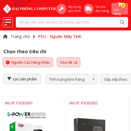
0
Xây dựng
Tra cứu
Giỏ
cấu hình
đơn hàng
hàng
Trang chủ
PSU - Nguồn Máy Tính
Chọn theo tiêu chí
Nguồn Các Hãng Khác
Xóa tất cả
Lọc sản phẩm
Tình trạng kho hàng
Sắp xếp theo
Mã SP: PSOE0001
Mã SP: PSOE0002