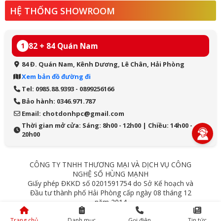
HỆ THỐNG SHOWROOM
82 + 84 Quán Nam
1
84 Đ. Quán Nam, Kênh Dương, Lê Chân, Hải Phòng
Xem bản đồ đường đi
Tel: 0985.88.9393 - 0899256166
Bảo hành: 0346.971.787
Email: chotdonhpc@gmail.com
Thời gian mở cửa: Sáng: 8h00 - 12h00 | Chiều: 14h00 -
20h00
CÔNG TY TNHH THƯƠNG MẠI VÀ DỊCH VỤ CÔNG
NGHỆ SỐ HÙNG MẠNH
Giấy phép ĐKKD số 0201591754 do Sở Kế hoạch và
Đầu tư thành phố Hải Phòng cấp ngày 08 tháng 12
năm 2014
84 Quán Nam - Lê Chân - Hải Phòng
Trang chủ
Danh mục
Gọi điện
Tin tức