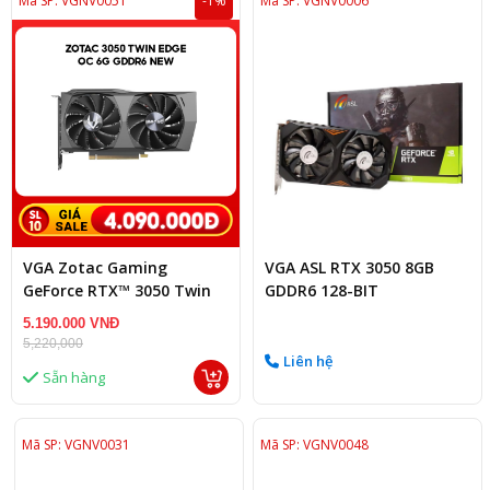
Mã SP: VGNV0051
-1%
Mã SP: VGNV0006
VGA Zotac Gaming
VGA ASL RTX 3050 8GB
GeForce RTX™ 3050 Twin
GDDR6 128-BIT
Edge OC – 6GB GDDR6
5.190.000 VNĐ
5,220,000
Liên hệ
Sẵn hàng
Mã SP: VGNV0031
Mã SP: VGNV0048