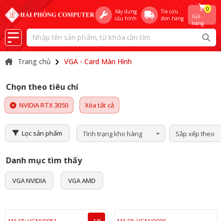
0
Xây dựng
Tra cứu
Giỏ
cấu hình
đơn hàng
hàng
Trang chủ
VGA - Card Màn Hình
Chọn theo tiêu chí
NVIDIA RTX 3050
Xóa tất cả
Lọc sản phẩm
Tình trạng kho hàng
Sắp xếp theo
Danh mục tìm thấy
VGA NVIDIA
VGA AMD