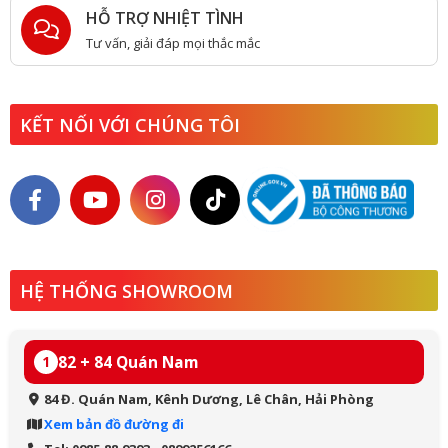
HỖ TRỢ NHIỆT TÌNH
Tư vấn, giải đáp mọi thắc mắc
KẾT NỐI VỚI CHÚNG TÔI
HỆ THỐNG SHOWROOM
82 + 84 Quán Nam
1
84 Đ. Quán Nam, Kênh Dương, Lê Chân, Hải Phòng
Xem bản đồ đường đi