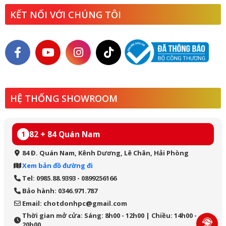
KẾT NỐI VỚI CHÚNG TÔI
HỆ THỐNG SHOWROOM
82 + 84 Quán Nam
1
84 Đ. Quán Nam, Kênh Dương, Lê Chân, Hải Phòng
Xem bản đồ đường đi
Tel: 0985.88.9393 - 0899256166
Bảo hành: 0346.971.787
Email: chotdonhpc@gmail.com
Thời gian mở cửa: Sáng: 8h00 - 12h00 | Chiều: 14h00 -
20h00