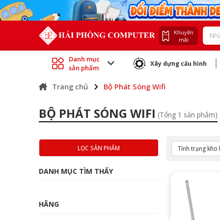
Khuyến
mãi
Danh mục
Xây dựng cấu hình
sản phẩm
Trang chủ
Bộ Phát Sóng Wifi
BỘ PHÁT SÓNG WIFI
(Tổng 1 sản phẩm)
LỌC SẢN PHẨM
DANH MỤC TÌM THẤY
HÃNG