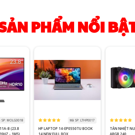
SẢN PHẨM NỔI BẬ
 SP: MOLG0018
Mã SP: LTHP0017
1A-B (23.8
HP LAPTOP 14-EP0550TU BOOK
TẢN NHIỆT N
120HZ - 1MS)
14 NEW FULL BOX
ARGB 240