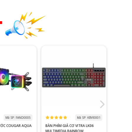
T
Mã SP: FAND0005
Mã SP: KBVI0001
ƯỚC COUGAR AQUA
BÀN PHÍM GIẢ CƠ VITRA LK06
MÀN HÌNH
MULTIMEDIA RAINBOW
V2218S 100HZ 