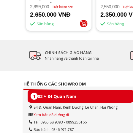
IPS/1MS/PHẲNG)
2,899,000
2,550,000
16%
Tiết kiệm 9%
Tiết 
2.650.000 VNĐ
2.350.000 
Sẵn hàng
Sẵn hàng
CHÍNH SÁCH GIAO HÀNG
Nhận hàng và thanh toán tại nhà
HỆ THỐNG CÁC SHOWROOM
1
82 + 84 Quán Nam
84 Đ. Quán Nam, Kênh Dương, Lê Chân, Hải Phòng
Xem bản đồ đường đi
Tel: 0985.88.9393 - 0899256166
Bảo hành: 0346.971.787