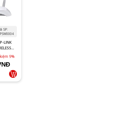
ã SP:
PSW0004
P-LINK
RELESS
 kiệm 9%
VNĐ