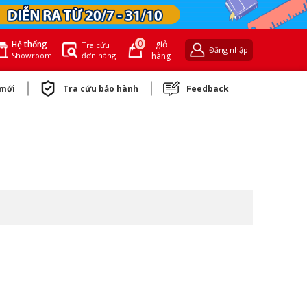
0
giỏ
Hệ thống
Tra cứu
Đăng nhập
đơn hàng
hàng
Showroom
 mới
Tra cứu bảo hành
Feedback