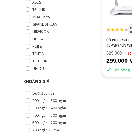
ASUS
TP-LINK
MERCUSYS
GRANDSTREAM
M
HIKVISION
B
LINKSYS
BỘ PHÁT WIFI T
TL-WR840N WI
RUIJIE
N300MBPS
329,000
Tiết
TENDA
299.000 
TOTOLINK
UBIQUITI
Sẵn hàng
KHOẢNG GIÁ
Dưới 200 ngàn
200 ngàn - 300 ngàn
300 ngàn - 400 ngàn
400 ngàn - 500 ngàn
500 ngàn - 700 ngàn
700 ngàn - 1 triệu