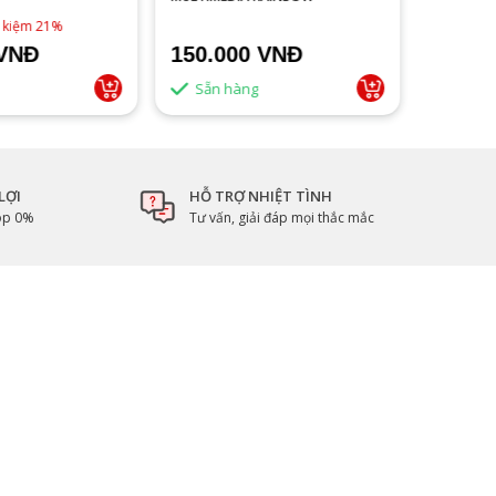
ĐEN
1,790,0
t kiệm 21%
 VNĐ
150.000 VNĐ
1.500
Sẵn hàng
Sẵn 
LỢI
HỖ TRỢ NHIỆT TÌNH
góp 0%
Tư vấn, giải đáp mọi thắc mắc