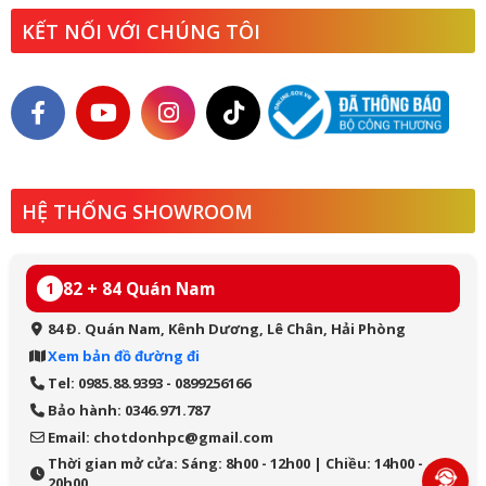
KẾT NỐI VỚI CHÚNG TÔI
HỆ THỐNG SHOWROOM
82 + 84 Quán Nam
1
84 Đ. Quán Nam, Kênh Dương, Lê Chân, Hải Phòng
Xem bản đồ đường đi
Tel: 0985.88.9393 - 0899256166
Bảo hành: 0346.971.787
Email: chotdonhpc@gmail.com
Thời gian mở cửa: Sáng: 8h00 - 12h00 | Chiều: 14h00 -
20h00